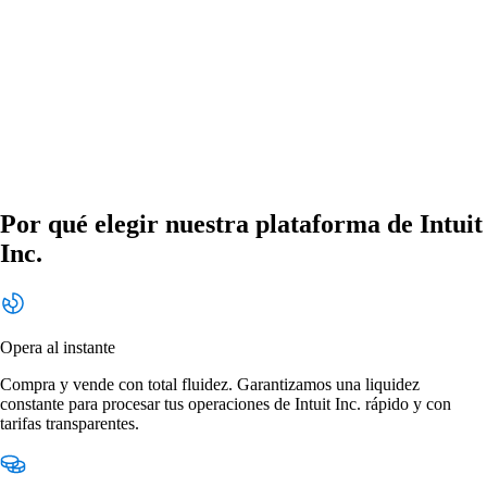
Por qué elegir nuestra plataforma de Intuit
Inc.
Opera al instante
Compra y vende con total fluidez. Garantizamos una liquidez
constante para procesar tus operaciones de Intuit Inc. rápido y con
tarifas transparentes.