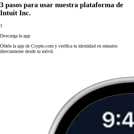
3 pasos para usar nuestra plataforma de
Intuit Inc.
1
Descarga la app
Obtén la app de Crypto.com y verifica tu identidad en minutos
directamente desde tu móvil.