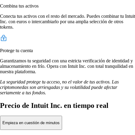
Combina tus activos
Conecta tus activos con el resto del mercado. Puedes combinar tu Intuit
Inc. con euros o intercambiarlo por una amplia selección de otros
tokens.
Protege tu cuenta
Garantizamos tu seguridad con una estricta verificación de identidad y
almacenamiento en frío. Opera con Intuit Inc. con total tranquilidad en
nuestra plataforma.
La seguridad protege tu acceso, no el valor de tus activos. Las
criptomonedas son arriesgadas y su volatilidad puede afectar
seriamente a tus fondos.
Precio de Intuit Inc. en tiempo real
Empieza en cuestión de minutos