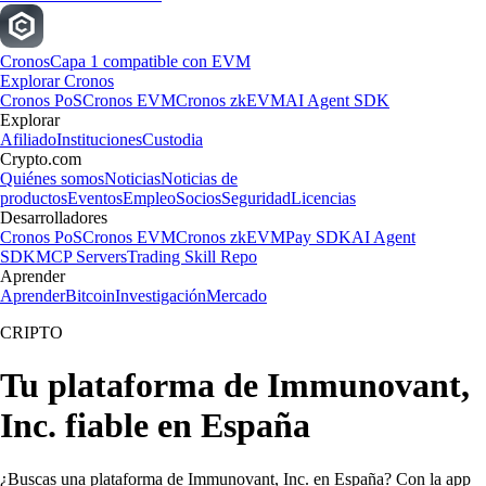
Cronos
Capa 1 compatible con EVM
Explorar Cronos
Cronos PoS
Cronos EVM
Cronos zkEVM
AI Agent SDK
Explorar
Afiliado
Instituciones
Custodia
Crypto.com
Quiénes somos
Noticias
Noticias de
productos
Eventos
Empleo
Socios
Seguridad
Licencias
Desarrolladores
Cronos PoS
Cronos EVM
Cronos zkEVM
Pay SDK
AI Agent
SDK
MCP Servers
Trading Skill Repo
Aprender
Aprender
Bitcoin
Investigación
Mercado
CRIPTO
Tu plataforma de Immunovant,
Inc. fiable en España
¿Buscas una plataforma de Immunovant, Inc. en España? Con la app