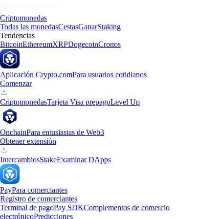
Criptomonedas
Todas las monedas
Cestas
Ganar
Staking
Tendencias
Bitcoin
Ethereum
XRP
Dogecoin
Cronos
Aplicación Crypto.com
Para usuarios cotidianos
Comenzar
Criptomonedas
Tarjeta Visa prepago
Level Up
Onchain
Para entusiastas de Web3
Obtener extensión
Intercambios
Stake
Examinar DApps
Pay
Para comerciantes
Registro de comerciantes
Terminal de pago
Pay SDK
Complementos de comercio
electrónico
Predicciones