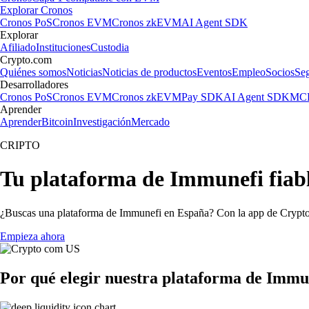
Explorar Cronos
Cronos PoS
Cronos EVM
Cronos zkEVM
AI Agent SDK
Explorar
Afiliado
Instituciones
Custodia
Crypto.com
Quiénes somos
Noticias
Noticias de productos
Eventos
Empleo
Socios
Se
Desarrolladores
Cronos PoS
Cronos EVM
Cronos zkEVM
Pay SDK
AI Agent SDK
MCP
Aprender
Aprender
Bitcoin
Investigación
Mercado
CRIPTO
Tu plataforma de Immunefi fiab
¿Buscas una plataforma de Immunefi en España? Con la app de Crypto.c
Empieza ahora
Por qué elegir nuestra plataforma de Immu