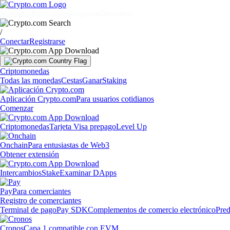
Mercados
Particulares
Empresas
Descubrir
/
Conectar
Registrarse
Criptomonedas
Todas las monedas
Cestas
Ganar
Staking
Aplicación Crypto.com
Para usuarios cotidianos
Comenzar
Criptomonedas
Tarjeta Visa prepago
Level Up
Onchain
Para entusiastas de Web3
Obtener extensión
Intercambios
Stake
Examinar DApps
Pay
Para comerciantes
Registro de comerciantes
Terminal de pago
Pay SDK
Complementos de comercio electrónico
Pred
Cronos
Capa 1 compatible con EVM