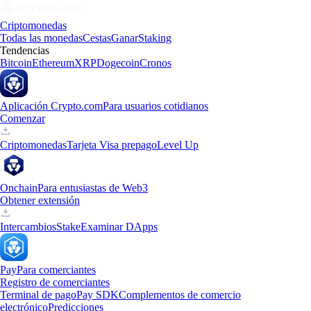
Criptomonedas
Todas las monedas
Cestas
Ganar
Staking
Tendencias
Bitcoin
Ethereum
XRP
Dogecoin
Cronos
Aplicación Crypto.com
Para usuarios cotidianos
Comenzar
Criptomonedas
Tarjeta Visa prepago
Level Up
Onchain
Para entusiastas de Web3
Obtener extensión
Intercambios
Stake
Examinar DApps
Pay
Para comerciantes
Registro de comerciantes
Terminal de pago
Pay SDK
Complementos de comercio
electrónico
Predicciones