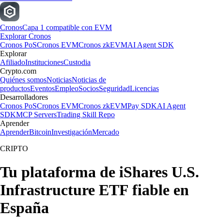
Cronos
Capa 1 compatible con EVM
Explorar Cronos
Cronos PoS
Cronos EVM
Cronos zkEVM
AI Agent SDK
Explorar
Afiliado
Instituciones
Custodia
Crypto.com
Quiénes somos
Noticias
Noticias de
productos
Eventos
Empleo
Socios
Seguridad
Licencias
Desarrolladores
Cronos PoS
Cronos EVM
Cronos zkEVM
Pay SDK
AI Agent
SDK
MCP Servers
Trading Skill Repo
Aprender
Aprender
Bitcoin
Investigación
Mercado
CRIPTO
Tu plataforma de iShares U.S.
Infrastructure ETF fiable en
España