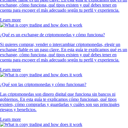
exchange, cómo funciona, qué tipos existen y qué debes tener en
cuenta para escoger el más adecuado según tu perfil y experiencia.
Learn more
¿Qué es un exchange de criptomonedas y cómo funciona?
Si quieres comprar, vender o intercambiar criptomonedas, elegir un
exchange fiable es un paso clave. En esta guía te explicamos qué es un
exchange, cómo funciona, qué tipos existen y qué debes tener en
cuenta para escoger el más adecuado según tu perfil y experiencia.
Learn more
¿Qué son las criptomonedas y cómo funcionan?
Las criptomonedas son dinero digital que funciona sin bancos ni
gobiernos. En esta guía te explicamos cómo funcionan, qué tipos
existen, cómo comprarlas y guardarlas y cuáles son sus principales
riesgos y beneficios.
Learn more