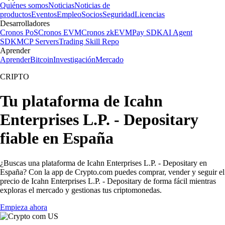
Quiénes somos
Noticias
Noticias de
productos
Eventos
Empleo
Socios
Seguridad
Licencias
Desarrolladores
Cronos PoS
Cronos EVM
Cronos zkEVM
Pay SDK
AI Agent
SDK
MCP Servers
Trading Skill Repo
Aprender
Aprender
Bitcoin
Investigación
Mercado
CRIPTO
Tu plataforma de Icahn
Enterprises L.P. - Depositary
fiable en España
¿Buscas una plataforma de Icahn Enterprises L.P. - Depositary en
España? Con la app de Crypto.com puedes comprar, vender y seguir el
precio de Icahn Enterprises L.P. - Depositary de forma fácil mientras
exploras el mercado y gestionas tus criptomonedas.
Empieza ahora