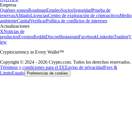
Empresa
Quiénes somos
Roadmap
Empleo
Socios
Seguridad
Prueba de
reservas
Afiliado
Licencias
Centro de exploración de criptoactivos
Medio
ambiente
Capital
Verificar
Política de conflictos de intereses
Actualizaciones
X
Noticias de
productos
Eventos
Reddit
Discord
Instagram
Facebook
Linkedin
TradingV
iew
Cryptocurrency in Every Wallet™
Copyright © 2024 - 2026 Crypto.com. Todos los derechos reservados.
Términos y condiciones para el EEE
aviso de privacidad
Fees &
Limits
Estado
Preferencias de cookies