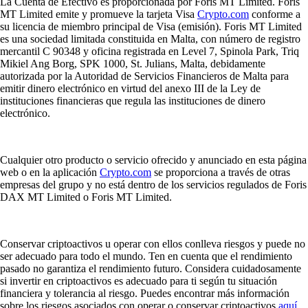
La Cuenta de Efectivo es proporcionada por Foris MT Limited. Foris
MT Limited emite y promueve la tarjeta Visa
Crypto.com
conforme a
su licencia de miembro principal de Visa (emisión). Foris MT Limited
es una sociedad limitada constituida en Malta, con número de registro
mercantil C 90348 y oficina registrada en Level 7, Spinola Park, Triq
Mikiel Ang Borg, SPK 1000, St. Julians, Malta, debidamente
autorizada por la Autoridad de Servicios Financieros de Malta para
emitir dinero electrónico en virtud del anexo III de la Ley de
instituciones financieras que regula las instituciones de dinero
electrónico.
Cualquier otro producto o servicio ofrecido y anunciado en esta página
web o en la aplicación
Crypto.com
se proporciona a través de otras
empresas del grupo y no está dentro de los servicios regulados de Foris
DAX MT Limited o Foris MT Limited.
Conservar criptoactivos u operar con ellos conlleva riesgos y puede no
ser adecuado para todo el mundo. Ten en cuenta que el rendimiento
pasado no garantiza el rendimiento futuro. Considera cuidadosamente
si invertir en criptoactivos es adecuado para ti según tu situación
financiera y tolerancia al riesgo. Puedes encontrar más información
sobre los riesgos asociados con operar o conservar criptoactivos
aquí
.