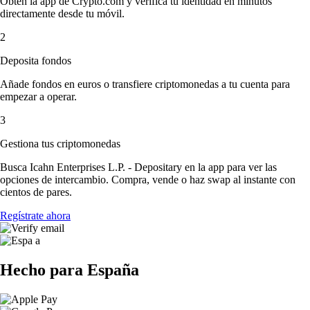
Obtén la app de Crypto.com y verifica tu identidad en minutos
directamente desde tu móvil.
2
Deposita fondos
Añade fondos en euros o transfiere criptomonedas a tu cuenta para
empezar a operar.
3
Gestiona tus criptomonedas
Busca Icahn Enterprises L.P. - Depositary en la app para ver las
opciones de intercambio. Compra, vende o haz swap al instante con
cientos de pares.
Regístrate ahora
Hecho para España