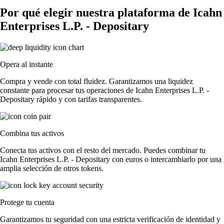
Por qué elegir nuestra plataforma de Icahn
Enterprises L.P. - Depositary
Opera al instante
Compra y vende con total fluidez. Garantizamos una liquidez
constante para procesar tus operaciones de Icahn Enterprises L.P. -
Depositary rápido y con tarifas transparentes.
Combina tus activos
Conecta tus activos con el resto del mercado. Puedes combinar tu
Icahn Enterprises L.P. - Depositary con euros o intercambiarlo por una
amplia selección de otros tokens.
Protege tu cuenta
Garantizamos tu seguridad con una estricta verificación de identidad y