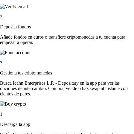
2
Deposita fondos
Añade fondos en euros o transfiere criptomonedas a tu cuenta para
empezar a operar.
3
Gestiona tus criptomonedas
Busca Icahn Enterprises L.P. - Depositary en la app para ver las
opciones de intercambio. Compra, vende o haz swap al instante con
cientos de pares.
1
Descarga la app