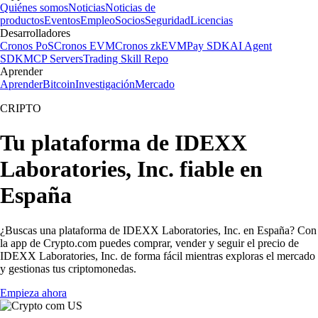
Quiénes somos
Noticias
Noticias de
productos
Eventos
Empleo
Socios
Seguridad
Licencias
Desarrolladores
Cronos PoS
Cronos EVM
Cronos zkEVM
Pay SDK
AI Agent
SDK
MCP Servers
Trading Skill Repo
Aprender
Aprender
Bitcoin
Investigación
Mercado
CRIPTO
Tu plataforma de IDEXX
Laboratories, Inc. fiable en
España
¿Buscas una plataforma de IDEXX Laboratories, Inc. en España? Con
la app de Crypto.com puedes comprar, vender y seguir el precio de
IDEXX Laboratories, Inc. de forma fácil mientras exploras el mercado
y gestionas tus criptomonedas.
Empieza ahora