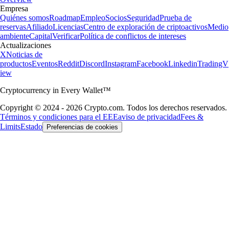
Empresa
Quiénes somos
Roadmap
Empleo
Socios
Seguridad
Prueba de
reservas
Afiliado
Licencias
Centro de exploración de criptoactivos
Medio
ambiente
Capital
Verificar
Política de conflictos de intereses
Actualizaciones
X
Noticias de
productos
Eventos
Reddit
Discord
Instagram
Facebook
Linkedin
TradingV
iew
Cryptocurrency in Every Wallet™
Copyright © 2024 - 2026 Crypto.com. Todos los derechos reservados.
Términos y condiciones para el EEE
aviso de privacidad
Fees &
Limits
Estado
Preferencias de cookies