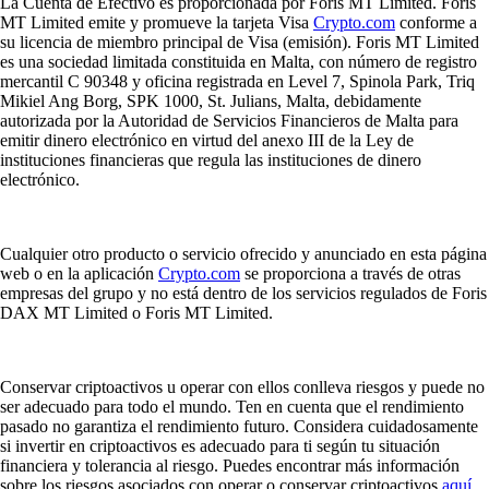
La Cuenta de Efectivo es proporcionada por Foris MT Limited. Foris
MT Limited emite y promueve la tarjeta Visa
Crypto.com
conforme a
su licencia de miembro principal de Visa (emisión). Foris MT Limited
es una sociedad limitada constituida en Malta, con número de registro
mercantil C 90348 y oficina registrada en Level 7, Spinola Park, Triq
Mikiel Ang Borg, SPK 1000, St. Julians, Malta, debidamente
autorizada por la Autoridad de Servicios Financieros de Malta para
emitir dinero electrónico en virtud del anexo III de la Ley de
instituciones financieras que regula las instituciones de dinero
electrónico.
Cualquier otro producto o servicio ofrecido y anunciado en esta página
web o en la aplicación
Crypto.com
se proporciona a través de otras
empresas del grupo y no está dentro de los servicios regulados de Foris
DAX MT Limited o Foris MT Limited.
Conservar criptoactivos u operar con ellos conlleva riesgos y puede no
ser adecuado para todo el mundo. Ten en cuenta que el rendimiento
pasado no garantiza el rendimiento futuro. Considera cuidadosamente
si invertir en criptoactivos es adecuado para ti según tu situación
financiera y tolerancia al riesgo. Puedes encontrar más información
sobre los riesgos asociados con operar o conservar criptoactivos
aquí
.