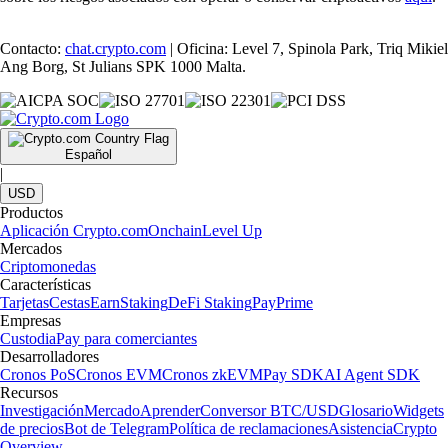
Contacto:
chat.crypto.com
| Oficina: Level 7, Spinola Park, Triq Mikiel
Ang Borg, St Julians SPK 1000 Malta.
Español
|
USD
Productos
Aplicación Crypto.com
Onchain
Level Up
Mercados
Criptomonedas
Características
Tarjetas
Cestas
Earn
Staking
DeFi Staking
Pay
Prime
Empresas
Custodia
Pay para comerciantes
Desarrolladores
Cronos PoS
Cronos EVM
Cronos zkEVM
Pay SDK
AI Agent SDK
Recursos
Investigación
Mercado
Aprender
Conversor BTC/USD
Glosario
Widgets
de precios
Bot de Telegram
Política de reclamaciones
Asistencia
Crypto
Overview