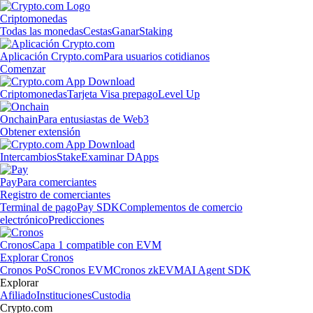
Criptomonedas
Todas las monedas
Cestas
Ganar
Staking
Aplicación Crypto.com
Para usuarios cotidianos
Comenzar
Criptomonedas
Tarjeta Visa prepago
Level Up
Onchain
Para entusiastas de Web3
Obtener extensión
Intercambios
Stake
Examinar DApps
Pay
Para comerciantes
Registro de comerciantes
Terminal de pago
Pay SDK
Complementos de comercio
electrónico
Predicciones
Cronos
Capa 1 compatible con EVM
Explorar Cronos
Cronos PoS
Cronos EVM
Cronos zkEVM
AI Agent SDK
Explorar
Afiliado
Instituciones
Custodia
Crypto.com