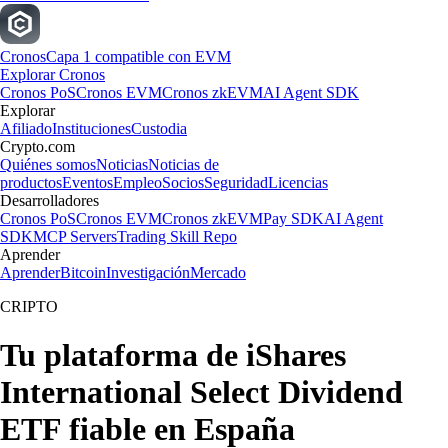
Cronos
Capa 1 compatible con EVM
Explorar Cronos
Cronos PoS
Cronos EVM
Cronos zkEVM
AI Agent SDK
Explorar
Afiliado
Instituciones
Custodia
Crypto.com
Quiénes somos
Noticias
Noticias de
productos
Eventos
Empleo
Socios
Seguridad
Licencias
Desarrolladores
Cronos PoS
Cronos EVM
Cronos zkEVM
Pay SDK
AI Agent
SDK
MCP Servers
Trading Skill Repo
Aprender
Aprender
Bitcoin
Investigación
Mercado
CRIPTO
Tu plataforma de iShares
International Select Dividend
ETF fiable en España