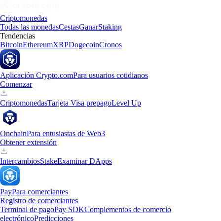
Criptomonedas
Todas las monedas
Cestas
Ganar
Staking
Tendencias
Bitcoin
Ethereum
XRP
Dogecoin
Cronos
Aplicación Crypto.com
Para usuarios cotidianos
Comenzar
Criptomonedas
Tarjeta Visa prepago
Level Up
Onchain
Para entusiastas de Web3
Obtener extensión
Intercambios
Stake
Examinar DApps
Pay
Para comerciantes
Registro de comerciantes
Terminal de pago
Pay SDK
Complementos de comercio
electrónico
Predicciones