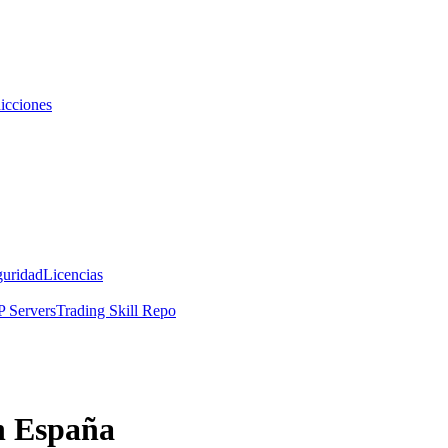
icciones
guridad
Licencias
 Servers
Trading Skill Repo
n España