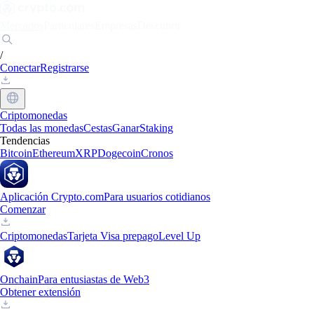
Mercados
Particulares
Empresas
Descubrir
/
Conectar
Registrarse
Criptomonedas
Todas las monedas
Cestas
Ganar
Staking
Tendencias
Bitcoin
Ethereum
XRP
Dogecoin
Cronos
Aplicación Crypto.com
Para usuarios cotidianos
Comenzar
Criptomonedas
Tarjeta Visa prepago
Level Up
Onchain
Para entusiastas de Web3
Obtener extensión