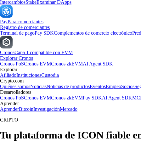
Intercambios
Stake
Examinar DApps
Pay
Para comerciantes
Registro de comerciantes
Terminal de pago
Pay SDK
Complementos de comercio electrónico
Pred
Cronos
Capa 1 compatible con EVM
Explorar Cronos
Cronos PoS
Cronos EVM
Cronos zkEVM
AI Agent SDK
Explorar
Afiliado
Instituciones
Custodia
Crypto.com
Quiénes somos
Noticias
Noticias de productos
Eventos
Empleo
Socios
Se
Desarrolladores
Cronos PoS
Cronos EVM
Cronos zkEVM
Pay SDK
AI Agent SDK
MCP
Aprender
Aprender
Bitcoin
Investigación
Mercado
CRIPTO
Tu plataforma de ICON fiable e