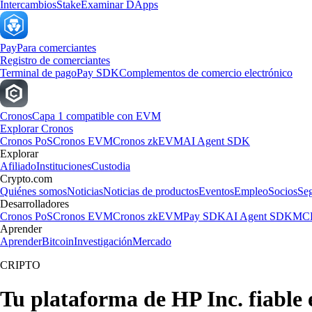
Intercambios
Stake
Examinar DApps
Pay
Para comerciantes
Registro de comerciantes
Terminal de pago
Pay SDK
Complementos de comercio electrónico
Cronos
Capa 1 compatible con EVM
Explorar Cronos
Cronos PoS
Cronos EVM
Cronos zkEVM
AI Agent SDK
Explorar
Afiliado
Instituciones
Custodia
Crypto.com
Quiénes somos
Noticias
Noticias de productos
Eventos
Empleo
Socios
Se
Desarrolladores
Cronos PoS
Cronos EVM
Cronos zkEVM
Pay SDK
AI Agent SDK
MCP
Aprender
Aprender
Bitcoin
Investigación
Mercado
CRIPTO
Tu plataforma de HP Inc. fiable