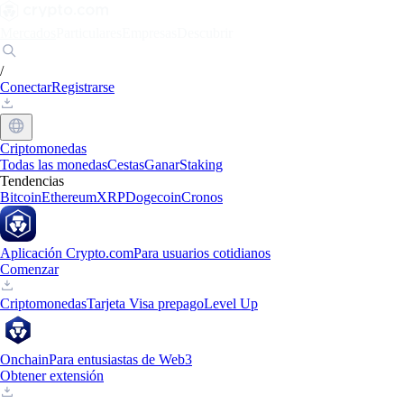
Mercados
Particulares
Empresas
Descubrir
/
Conectar
Registrarse
Criptomonedas
Todas las monedas
Cestas
Ganar
Staking
Tendencias
Bitcoin
Ethereum
XRP
Dogecoin
Cronos
Aplicación Crypto.com
Para usuarios cotidianos
Comenzar
Criptomonedas
Tarjeta Visa prepago
Level Up
Onchain
Para entusiastas de Web3
Obtener extensión