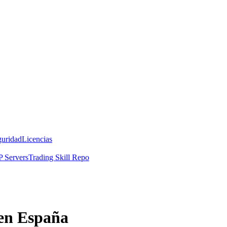
guridad
Licencias
 Servers
Trading Skill Repo
 en España