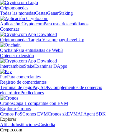
Criptomonedas
Todas las monedas
Cestas
Ganar
Staking
Aplicación Crypto.com
Para usuarios cotidianos
Comenzar
Criptomonedas
Tarjeta Visa prepago
Level Up
Onchain
Para entusiastas de Web3
Obtener extensión
Intercambios
Stake
Examinar DApps
Pay
Para comerciantes
Registro de comerciantes
Terminal de pago
Pay SDK
Complementos de comercio
electrónico
Predicciones
Cronos
Capa 1 compatible con EVM
Explorar Cronos
Cronos PoS
Cronos EVM
Cronos zkEVM
AI Agent SDK
Explorar
Afiliado
Instituciones
Custodia
Crypto.com