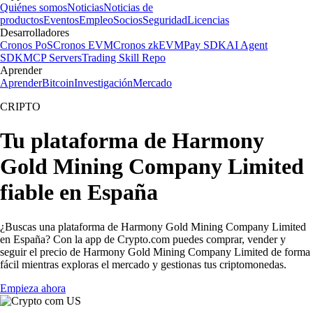
Quiénes somos
Noticias
Noticias de
productos
Eventos
Empleo
Socios
Seguridad
Licencias
Desarrolladores
Cronos PoS
Cronos EVM
Cronos zkEVM
Pay SDK
AI Agent
SDK
MCP Servers
Trading Skill Repo
Aprender
Aprender
Bitcoin
Investigación
Mercado
CRIPTO
Tu plataforma de Harmony
Gold Mining Company Limited
fiable en España
¿Buscas una plataforma de Harmony Gold Mining Company Limited
en España? Con la app de Crypto.com puedes comprar, vender y
seguir el precio de Harmony Gold Mining Company Limited de forma
fácil mientras exploras el mercado y gestionas tus criptomonedas.
Empieza ahora