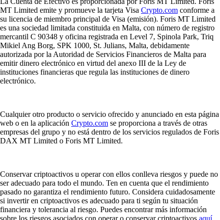
La Cuenta de Efectivo es proporcionada por Foris MT Limited. Foris
MT Limited emite y promueve la tarjeta Visa
Crypto.com
conforme a
su licencia de miembro principal de Visa (emisión). Foris MT Limited
es una sociedad limitada constituida en Malta, con número de registro
mercantil C 90348 y oficina registrada en Level 7, Spinola Park, Triq
Mikiel Ang Borg, SPK 1000, St. Julians, Malta, debidamente
autorizada por la Autoridad de Servicios Financieros de Malta para
emitir dinero electrónico en virtud del anexo III de la Ley de
instituciones financieras que regula las instituciones de dinero
electrónico.
Cualquier otro producto o servicio ofrecido y anunciado en esta página
web o en la aplicación
Crypto.com
se proporciona a través de otras
empresas del grupo y no está dentro de los servicios regulados de Foris
DAX MT Limited o Foris MT Limited.
Conservar criptoactivos u operar con ellos conlleva riesgos y puede no
ser adecuado para todo el mundo. Ten en cuenta que el rendimiento
pasado no garantiza el rendimiento futuro. Considera cuidadosamente
si invertir en criptoactivos es adecuado para ti según tu situación
financiera y tolerancia al riesgo. Puedes encontrar más información
sobre los riesgos asociados con operar o conservar criptoactivos
aquí
.