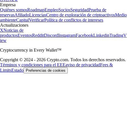
Empresa
Quiénes somos
Roadmap
Empleo
Socios
Seguridad
Prueba de
reservas
Afiliado
Licencias
Centro de exploración de criptoactivos
Medio
ambiente
Capital
Verificar
Política de conflictos de intereses
Actualizaciones
X
Noticias de
productos
Eventos
Reddit
Discord
Instagram
Facebook
Linkedin
TradingV
iew
Cryptocurrency in Every Wallet™
Copyright © 2024 - 2026 Crypto.com. Todos los derechos reservados.
Términos y condiciones para el EEE
aviso de privacidad
Fees &
Limits
Estado
Preferencias de cookies