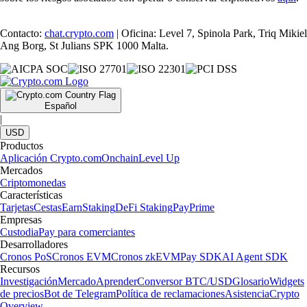
Contacto:
chat.crypto.com
| Oficina: Level 7, Spinola Park, Triq Mikiel
Ang Borg, St Julians SPK 1000 Malta.
Español
|
USD
Productos
Aplicación Crypto.com
Onchain
Level Up
Mercados
Criptomonedas
Características
Tarjetas
Cestas
Earn
Staking
DeFi Staking
Pay
Prime
Empresas
Custodia
Pay para comerciantes
Desarrolladores
Cronos PoS
Cronos EVM
Cronos zkEVM
Pay SDK
AI Agent SDK
Recursos
Investigación
Mercado
Aprender
Conversor BTC/USD
Glosario
Widgets
de precios
Bot de Telegram
Política de reclamaciones
Asistencia
Crypto
Overview