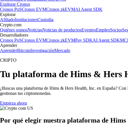
Explorar Cronos
Cronos PoS
Cronos EVM
Cronos zkEVM
AI Agent SDK
Explorar
Afiliado
Instituciones
Custodia
Crypto.com
Quiénes somos
Noticias
Noticias de productos
Eventos
Empleo
Socios
Se
Desarrolladores
Cronos PoS
Cronos EVM
Cronos zkEVM
Pay SDK
AI Agent SDK
MCP
Aprender
Aprender
Bitcoin
Investigación
Mercado
CRIPTO
Tu plataforma de Hims & Hers He
¿Buscas una plataforma de Hims & Hers Health, Inc. en España? Con la
gestionas tus criptomonedas.
Empieza ahora
Por qué elegir nuestra plataforma de Hims 