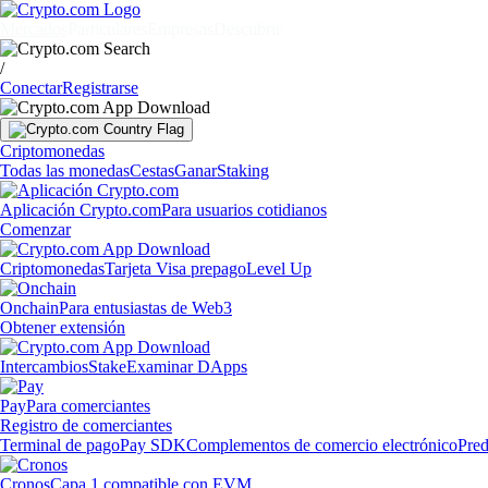
Mercados
Particulares
Empresas
Descubrir
/
Conectar
Registrarse
Criptomonedas
Todas las monedas
Cestas
Ganar
Staking
Aplicación Crypto.com
Para usuarios cotidianos
Comenzar
Criptomonedas
Tarjeta Visa prepago
Level Up
Onchain
Para entusiastas de Web3
Obtener extensión
Intercambios
Stake
Examinar DApps
Pay
Para comerciantes
Registro de comerciantes
Terminal de pago
Pay SDK
Complementos de comercio electrónico
Pred
Cronos
Capa 1 compatible con EVM