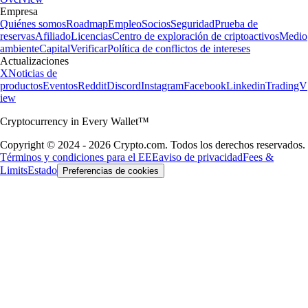
Empresa
Quiénes somos
Roadmap
Empleo
Socios
Seguridad
Prueba de
reservas
Afiliado
Licencias
Centro de exploración de criptoactivos
Medio
ambiente
Capital
Verificar
Política de conflictos de intereses
Actualizaciones
X
Noticias de
productos
Eventos
Reddit
Discord
Instagram
Facebook
Linkedin
TradingV
iew
Cryptocurrency in Every Wallet™
Copyright © 2024 - 2026 Crypto.com. Todos los derechos reservados.
Términos y condiciones para el EEE
aviso de privacidad
Fees &
Limits
Estado
Preferencias de cookies