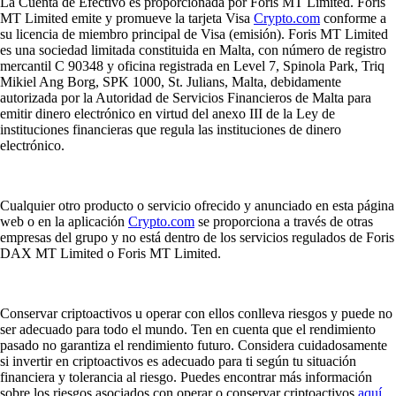
La Cuenta de Efectivo es proporcionada por Foris MT Limited. Foris
MT Limited emite y promueve la tarjeta Visa
Crypto.com
conforme a
su licencia de miembro principal de Visa (emisión). Foris MT Limited
es una sociedad limitada constituida en Malta, con número de registro
mercantil C 90348 y oficina registrada en Level 7, Spinola Park, Triq
Mikiel Ang Borg, SPK 1000, St. Julians, Malta, debidamente
autorizada por la Autoridad de Servicios Financieros de Malta para
emitir dinero electrónico en virtud del anexo III de la Ley de
instituciones financieras que regula las instituciones de dinero
electrónico.
Cualquier otro producto o servicio ofrecido y anunciado en esta página
web o en la aplicación
Crypto.com
se proporciona a través de otras
empresas del grupo y no está dentro de los servicios regulados de Foris
DAX MT Limited o Foris MT Limited.
Conservar criptoactivos u operar con ellos conlleva riesgos y puede no
ser adecuado para todo el mundo. Ten en cuenta que el rendimiento
pasado no garantiza el rendimiento futuro. Considera cuidadosamente
si invertir en criptoactivos es adecuado para ti según tu situación
financiera y tolerancia al riesgo. Puedes encontrar más información
sobre los riesgos asociados con operar o conservar criptoactivos
aquí
.