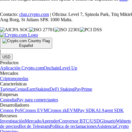
Contacto:
chat.crypto.com
| Oficina: Level 7, Spinola Park, Triq Mikiel
Ang Borg, St Julians SPK 1000 Malta.
Español
|
USD
Productos
Aplicación Crypto.com
Onchain
Level Up
Mercados
Criptomonedas
Características
Tarjetas
Cestas
Earn
Staking
DeFi Staking
Pay
Prime
Empresas
Custodia
Pay para comerciantes
Desarrolladores
Cronos PoS
Cronos EVM
Cronos zkEVM
Pay SDK
AI Agent SDK
Recursos
Investigación
Mercado
Aprender
Conversor BTC/USD
Glosario
Widgets
de precios
Bot de Telegram
Política de reclamaciones
Asistencia
Crypto
Overview