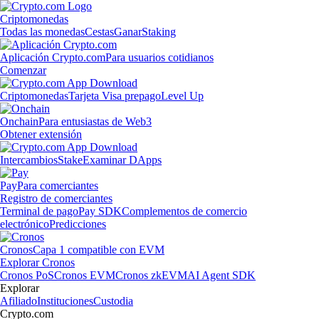
Criptomonedas
Todas las monedas
Cestas
Ganar
Staking
Aplicación Crypto.com
Para usuarios cotidianos
Comenzar
Criptomonedas
Tarjeta Visa prepago
Level Up
Onchain
Para entusiastas de Web3
Obtener extensión
Intercambios
Stake
Examinar DApps
Pay
Para comerciantes
Registro de comerciantes
Terminal de pago
Pay SDK
Complementos de comercio
electrónico
Predicciones
Cronos
Capa 1 compatible con EVM
Explorar Cronos
Cronos PoS
Cronos EVM
Cronos zkEVM
AI Agent SDK
Explorar
Afiliado
Instituciones
Custodia
Crypto.com