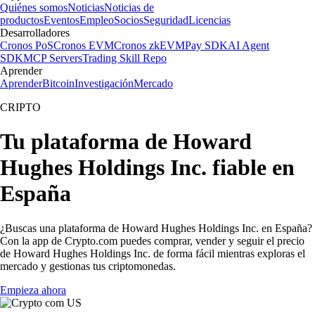
Quiénes somos
Noticias
Noticias de
productos
Eventos
Empleo
Socios
Seguridad
Licencias
Desarrolladores
Cronos PoS
Cronos EVM
Cronos zkEVM
Pay SDK
AI Agent
SDK
MCP Servers
Trading Skill Repo
Aprender
Aprender
Bitcoin
Investigación
Mercado
CRIPTO
Tu plataforma de Howard
Hughes Holdings Inc. fiable en
España
¿Buscas una plataforma de Howard Hughes Holdings Inc. en España?
Con la app de Crypto.com puedes comprar, vender y seguir el precio
de Howard Hughes Holdings Inc. de forma fácil mientras exploras el
mercado y gestionas tus criptomonedas.
Empieza ahora