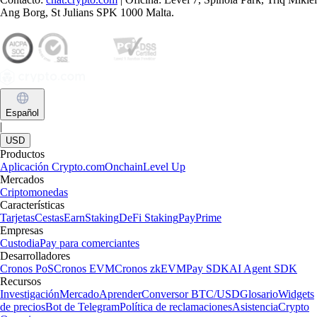
Ang Borg, St Julians SPK 1000 Malta.
Español
|
USD
Productos
Aplicación Crypto.com
Onchain
Level Up
Mercados
Criptomonedas
Características
Tarjetas
Cestas
Earn
Staking
DeFi Staking
Pay
Prime
Empresas
Custodia
Pay para comerciantes
Desarrolladores
Cronos PoS
Cronos EVM
Cronos zkEVM
Pay SDK
AI Agent SDK
Recursos
Investigación
Mercado
Aprender
Conversor BTC/USD
Glosario
Widgets
de precios
Bot de Telegram
Política de reclamaciones
Asistencia
Crypto