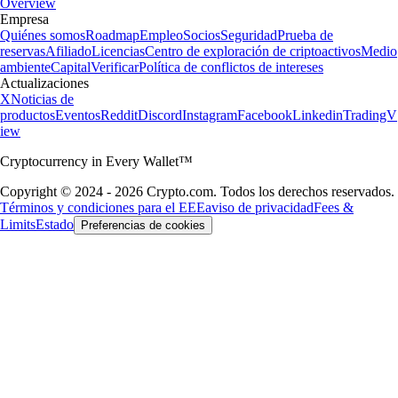
Overview
Empresa
Quiénes somos
Roadmap
Empleo
Socios
Seguridad
Prueba de
reservas
Afiliado
Licencias
Centro de exploración de criptoactivos
Medio
ambiente
Capital
Verificar
Política de conflictos de intereses
Actualizaciones
X
Noticias de
productos
Eventos
Reddit
Discord
Instagram
Facebook
Linkedin
TradingV
iew
Cryptocurrency in Every Wallet™
Copyright © 2024 - 2026 Crypto.com. Todos los derechos reservados.
Términos y condiciones para el EEE
aviso de privacidad
Fees &
Limits
Estado
Preferencias de cookies