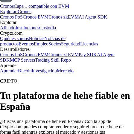
Cronos
Capa 1 compatible con EVM
Explorar Cronos
Cronos PoS
Cronos EVM
Cronos zkEVM
AI Agent SDK
Explorar
Afiliado
Instituciones
Custodia
Crypto.com
Quiénes somos
Noticias
Noticias de
productos
Eventos
Empleo
Socios
Seguridad
Licencias
Desarrolladores
Cronos PoS
Cronos EVM
Cronos zkEVM
Pay SDK
AI Agent
SDK
MCP Servers
Trading Skill Repo
Aprender
Aprender
Bitcoin
Investigación
Mercado
CRIPTO
Tu plataforma de hehe fiable en
España
¿Buscas una plataforma de hehe en España? Con la app de
Crypto.com puedes comprar, vender y seguir el precio de hehe de
forma fácil mientras exploras el mercado y gestionas tus