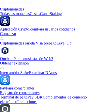
Criptomonedas
Todas las monedas
Cestas
Ganar
Staking
Aplicación Crypto.com
Para usuarios cotidianos
Comenzar
Criptomonedas
Tarjeta Visa prepago
Level Up
Onchain
Para entusiastas de Web3
Obtener extensión
Intercambios
Stake
Examinar DApps
Pay
Para comerciantes
Registro de comerciantes
Terminal de pago
Pay SDK
Complementos de comercio
electrónico
Predicciones