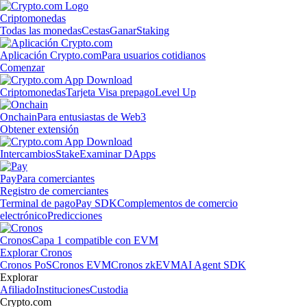
Criptomonedas
Todas las monedas
Cestas
Ganar
Staking
Aplicación Crypto.com
Para usuarios cotidianos
Comenzar
Criptomonedas
Tarjeta Visa prepago
Level Up
Onchain
Para entusiastas de Web3
Obtener extensión
Intercambios
Stake
Examinar DApps
Pay
Para comerciantes
Registro de comerciantes
Terminal de pago
Pay SDK
Complementos de comercio
electrónico
Predicciones
Cronos
Capa 1 compatible con EVM
Explorar Cronos
Cronos PoS
Cronos EVM
Cronos zkEVM
AI Agent SDK
Explorar
Afiliado
Instituciones
Custodia
Crypto.com