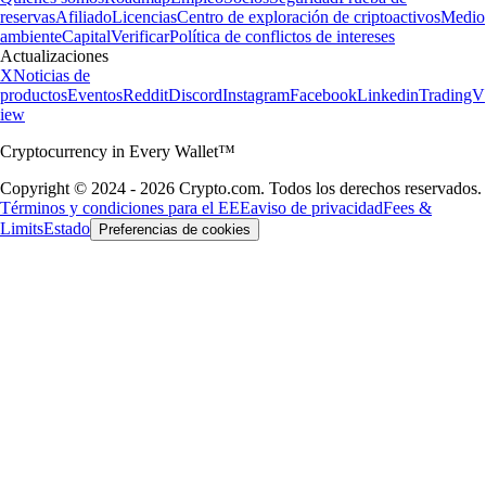
reservas
Afiliado
Licencias
Centro de exploración de criptoactivos
Medio
ambiente
Capital
Verificar
Política de conflictos de intereses
Actualizaciones
X
Noticias de
productos
Eventos
Reddit
Discord
Instagram
Facebook
Linkedin
TradingV
iew
Cryptocurrency in Every Wallet™
Copyright © 2024 - 2026 Crypto.com. Todos los derechos reservados.
Términos y condiciones para el EEE
aviso de privacidad
Fees &
Limits
Estado
Preferencias de cookies