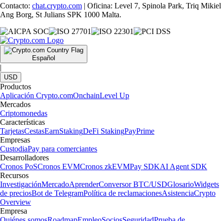
Contacto:
chat.crypto.com
| Oficina: Level 7, Spinola Park, Triq Mikiel
Ang Borg, St Julians SPK 1000 Malta.
Español
|
USD
Productos
Aplicación Crypto.com
Onchain
Level Up
Mercados
Criptomonedas
Características
Tarjetas
Cestas
Earn
Staking
DeFi Staking
Pay
Prime
Empresas
Custodia
Pay para comerciantes
Desarrolladores
Cronos PoS
Cronos EVM
Cronos zkEVM
Pay SDK
AI Agent SDK
Recursos
Investigación
Mercado
Aprender
Conversor BTC/USD
Glosario
Widgets
de precios
Bot de Telegram
Política de reclamaciones
Asistencia
Crypto
Overview
Empresa
Quiénes somos
Roadmap
Empleo
Socios
Seguridad
Prueba de