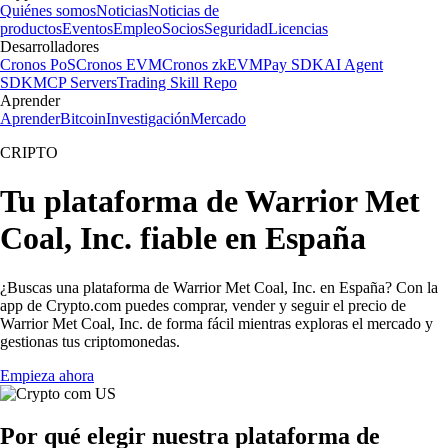
Quiénes somos
Noticias
Noticias de
productos
Eventos
Empleo
Socios
Seguridad
Licencias
Desarrolladores
Cronos PoS
Cronos EVM
Cronos zkEVM
Pay SDK
AI Agent
SDK
MCP Servers
Trading Skill Repo
Aprender
Aprender
Bitcoin
Investigación
Mercado
CRIPTO
Tu plataforma de Warrior Met
Coal, Inc. fiable en España
¿Buscas una plataforma de Warrior Met Coal, Inc. en España? Con la
app de Crypto.com puedes comprar, vender y seguir el precio de
Warrior Met Coal, Inc. de forma fácil mientras exploras el mercado y
gestionas tus criptomonedas.
Empieza ahora
Por qué elegir nuestra plataforma de