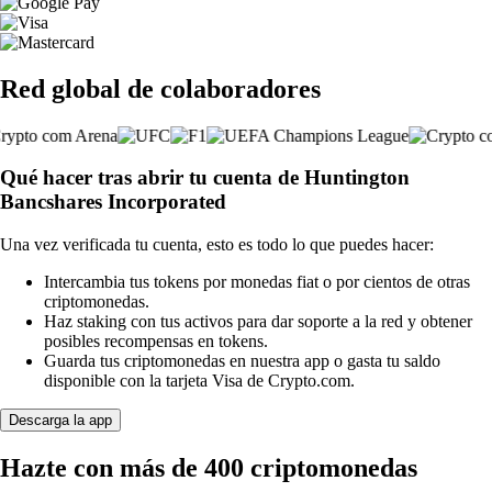
Red global de colaboradores
Qué hacer tras abrir tu cuenta de Huntington
Bancshares Incorporated
Una vez verificada tu cuenta, esto es todo lo que puedes hacer:
Intercambia tus tokens por monedas fiat o por cientos de otras
criptomonedas.
Haz staking con tus activos para dar soporte a la red y obtener
posibles recompensas en tokens.
Guarda tus criptomonedas en nuestra app o gasta tu saldo
disponible con la tarjeta Visa de Crypto.com.
Descarga la app
Hazte con más de 400 criptomonedas