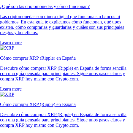
¿Qué son las criptomonedas y cómo funcionan?
Las criptomonedas son dinero digital que funciona sin bancos ni
gobiernos. En esta guía te explicamos cómo funcionan, qué tipos
existen, cómo comprarlas y guardarlas y cuáles son sus principales
riesgos y beneficios.
Learn more
Cómo comprar XRP (Ripple) en España
Descubre cómo comprar XRP (Ripple) en España de forma sencilla
con una guía pensada para principiantes. Sigue unos pasos claros y
compra XRP hoy mismo con Crypto.com.
Learn more
Cómo comprar XRP (Ripple) en España
Descubre cómo comprar XRP (Ripple) en España de forma sencilla
con una guía pensada para principiantes. Sigue unos pasos claros y
compra XRP hoy mismo con Crypto.com.