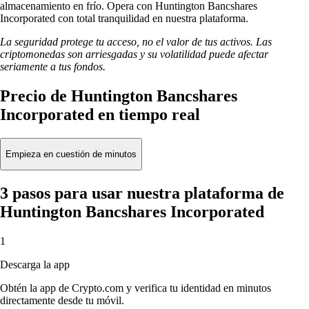
almacenamiento en frío. Opera con Huntington Bancshares
Incorporated con total tranquilidad en nuestra plataforma.
La seguridad protege tu acceso, no el valor de tus activos. Las
criptomonedas son arriesgadas y su volatilidad puede afectar
seriamente a tus fondos.
Precio de Huntington Bancshares
Incorporated en tiempo real
Empieza en cuestión de minutos
3 pasos para usar nuestra plataforma de
Huntington Bancshares Incorporated
1
Descarga la app
Obtén la app de Crypto.com y verifica tu identidad en minutos
directamente desde tu móvil.