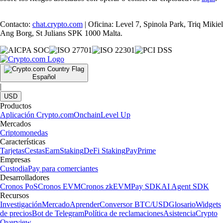
Contacto:
chat.crypto.com
| Oficina: Level 7, Spinola Park, Triq Mikiel
Ang Borg, St Julians SPK 1000 Malta.
Español
|
USD
Productos
Aplicación Crypto.com
Onchain
Level Up
Mercados
Criptomonedas
Características
Tarjetas
Cestas
Earn
Staking
DeFi Staking
Pay
Prime
Empresas
Custodia
Pay para comerciantes
Desarrolladores
Cronos PoS
Cronos EVM
Cronos zkEVM
Pay SDK
AI Agent SDK
Recursos
Investigación
Mercado
Aprender
Conversor BTC/USD
Glosario
Widgets
de precios
Bot de Telegram
Política de reclamaciones
Asistencia
Crypto
Overview