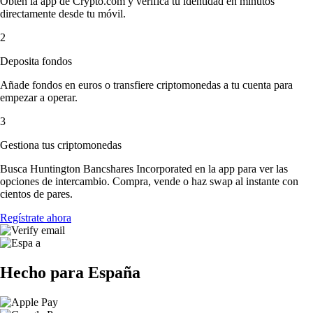
Obtén la app de Crypto.com y verifica tu identidad en minutos
directamente desde tu móvil.
2
Deposita fondos
Añade fondos en euros o transfiere criptomonedas a tu cuenta para
empezar a operar.
3
Gestiona tus criptomonedas
Busca Huntington Bancshares Incorporated en la app para ver las
opciones de intercambio. Compra, vende o haz swap al instante con
cientos de pares.
Regístrate ahora
Hecho para España