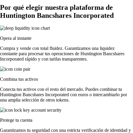
Por qué elegir nuestra plataforma de
Huntington Bancshares Incorporated
Opera al instante
Compra y vende con total fluidez. Garantizamos una liquidez
constante para procesar tus operaciones de Huntington Bancshares
Incorporated rápido y con tarifas transparentes.
Combina tus activos
Conecta tus activos con el resto del mercado. Puedes combinar tu
Huntington Bancshares Incorporated con euros o intercambiarlo por
una amplia selección de otros tokens.
Protege tu cuenta
Garantizamos tu seguridad con una estricta verificación de identidad y