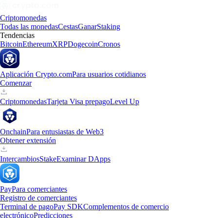
Criptomonedas
Todas las monedas
Cestas
Ganar
Staking
Tendencias
Bitcoin
Ethereum
XRP
Dogecoin
Cronos
Aplicación Crypto.com
Para usuarios cotidianos
Comenzar
Criptomonedas
Tarjeta Visa prepago
Level Up
Onchain
Para entusiastas de Web3
Obtener extensión
Intercambios
Stake
Examinar DApps
Pay
Para comerciantes
Registro de comerciantes
Terminal de pago
Pay SDK
Complementos de comercio
electrónico
Predicciones