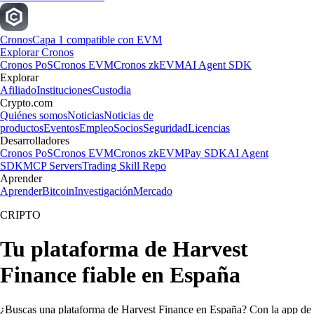
Cronos
Capa 1 compatible con EVM
Explorar Cronos
Cronos PoS
Cronos EVM
Cronos zkEVM
AI Agent SDK
Explorar
Afiliado
Instituciones
Custodia
Crypto.com
Quiénes somos
Noticias
Noticias de
productos
Eventos
Empleo
Socios
Seguridad
Licencias
Desarrolladores
Cronos PoS
Cronos EVM
Cronos zkEVM
Pay SDK
AI Agent
SDK
MCP Servers
Trading Skill Repo
Aprender
Aprender
Bitcoin
Investigación
Mercado
CRIPTO
Tu plataforma de Harvest
Finance fiable en España
¿Buscas una plataforma de Harvest Finance en España? Con la app de