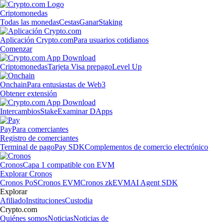
Criptomonedas
Todas las monedas
Cestas
Ganar
Staking
Aplicación Crypto.com
Para usuarios cotidianos
Comenzar
Criptomonedas
Tarjeta Visa prepago
Level Up
Onchain
Para entusiastas de Web3
Obtener extensión
Intercambios
Stake
Examinar DApps
Pay
Para comerciantes
Registro de comerciantes
Terminal de pago
Pay SDK
Complementos de comercio electrónico
Cronos
Capa 1 compatible con EVM
Explorar Cronos
Cronos PoS
Cronos EVM
Cronos zkEVM
AI Agent SDK
Explorar
Afiliado
Instituciones
Custodia
Crypto.com
Quiénes somos
Noticias
Noticias de