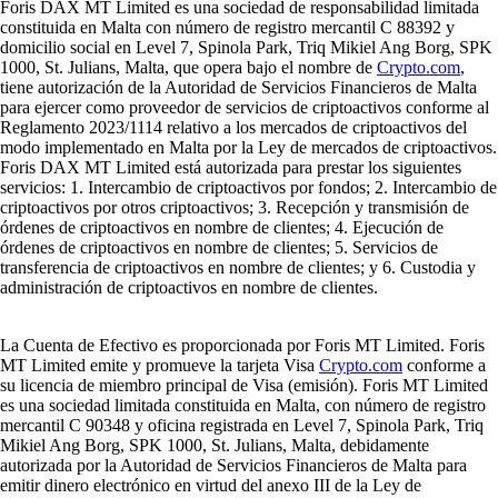
Foris DAX MT Limited es una sociedad de responsabilidad limitada
constituida en Malta con número de registro mercantil C 88392 y
domicilio social en Level 7, Spinola Park, Triq Mikiel Ang Borg, SPK
1000, St. Julians, Malta, que opera bajo el nombre de
Crypto.com
,
tiene autorización de la Autoridad de Servicios Financieros de Malta
para ejercer como proveedor de servicios de criptoactivos conforme al
Reglamento 2023/1114 relativo a los mercados de criptoactivos del
modo implementado en Malta por la Ley de mercados de criptoactivos.
Foris DAX MT Limited está autorizada para prestar los siguientes
servicios: 1. Intercambio de criptoactivos por fondos; 2. Intercambio de
criptoactivos por otros criptoactivos; 3. Recepción y transmisión de
órdenes de criptoactivos en nombre de clientes; 4. Ejecución de
órdenes de criptoactivos en nombre de clientes; 5. Servicios de
transferencia de criptoactivos en nombre de clientes; y 6. Custodia y
administración de criptoactivos en nombre de clientes.
La Cuenta de Efectivo es proporcionada por Foris MT Limited. Foris
MT Limited emite y promueve la tarjeta Visa
Crypto.com
conforme a
su licencia de miembro principal de Visa (emisión). Foris MT Limited
es una sociedad limitada constituida en Malta, con número de registro
mercantil C 90348 y oficina registrada en Level 7, Spinola Park, Triq
Mikiel Ang Borg, SPK 1000, St. Julians, Malta, debidamente
autorizada por la Autoridad de Servicios Financieros de Malta para
emitir dinero electrónico en virtud del anexo III de la Ley de