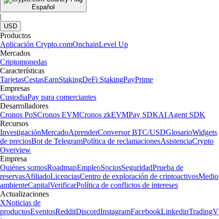
Español
|
USD
Productos
Aplicación Crypto.com
Onchain
Level Up
Mercados
Criptomonedas
Características
Tarjetas
Cestas
Earn
Staking
DeFi Staking
Pay
Prime
Empresas
Custodia
Pay para comerciantes
Desarrolladores
Cronos PoS
Cronos EVM
Cronos zkEVM
Pay SDK
AI Agent SDK
Recursos
Investigación
Mercado
Aprender
Conversor BTC/USD
Glosario
Widgets
de precios
Bot de Telegram
Política de reclamaciones
Asistencia
Crypto
Overview
Empresa
Quiénes somos
Roadmap
Empleo
Socios
Seguridad
Prueba de
reservas
Afiliado
Licencias
Centro de exploración de criptoactivos
Medio
ambiente
Capital
Verificar
Política de conflictos de intereses
Actualizaciones
X
Noticias de
productos
Eventos
Reddit
Discord
Instagram
Facebook
Linkedin
TradingV