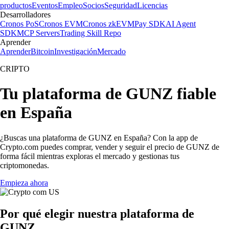
productos
Eventos
Empleo
Socios
Seguridad
Licencias
Desarrolladores
Cronos PoS
Cronos EVM
Cronos zkEVM
Pay SDK
AI Agent
SDK
MCP Servers
Trading Skill Repo
Aprender
Aprender
Bitcoin
Investigación
Mercado
CRIPTO
Tu plataforma de GUNZ fiable
en España
¿Buscas una plataforma de GUNZ en España? Con la app de
Crypto.com puedes comprar, vender y seguir el precio de GUNZ de
forma fácil mientras exploras el mercado y gestionas tus
criptomonedas.
Empieza ahora
Por qué elegir nuestra plataforma de
GUNZ