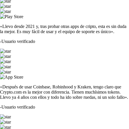
ETH
$
1,646.59
+
1.59
%
XRP
$
0.906781
-1.48
%
PENGU
$
0.005315
+
1.52
%
CRO
$
0.046341
-1.12
%