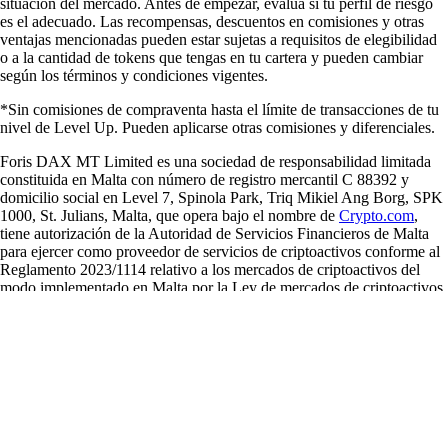
«Después de usar Coinbase, Robinhood y Kraken, tengo claro que
Crypto.com es la mejor con diferencia. Tienen muchísimos tokens.
Llevo ya 4 años con ellos y todo ha ido sobre ruedas, ni un solo fallo».
-
Usuario verificado
«Llevo unos 5 años con la app. Empezó centrada en cripto, pero ha
evolucionado con acciones y nuevas funciones muy útiles. Me
encantan estas mejoras y sigue siendo igual de intuitiva».
-
Usuario verificado
Las opiniones de usuarios no garantizan resultados similares. Invertir
en criptomonedas conlleva riesgos y puedes perder todo tu capital.
Las funciones y su disponibilidad dependen de tu región.
Descarga la app