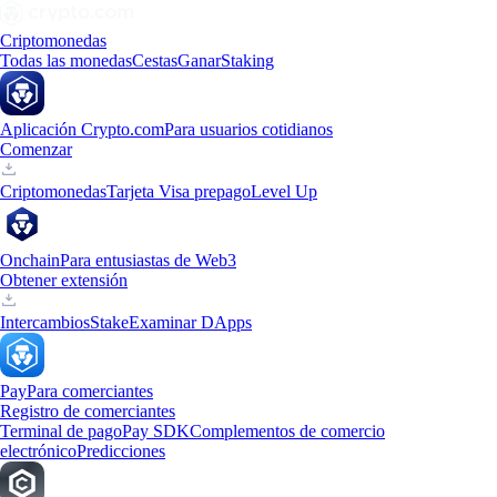
Criptomonedas
Todas las monedas
Cestas
Ganar
Staking
Aplicación Crypto.com
Para usuarios cotidianos
Comenzar
Criptomonedas
Tarjeta Visa prepago
Level Up
Onchain
Para entusiastas de Web3
Obtener extensión
Intercambios
Stake
Examinar DApps
Pay
Para comerciantes
Registro de comerciantes
Terminal de pago
Pay SDK
Complementos de comercio
electrónico
Predicciones