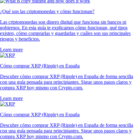
POL
$
0.065459
+
0.45
%
SUSHI
$
0.144644
+
7.59
%
Qué opinan nuestros usuarios
4.7
320k Reviews