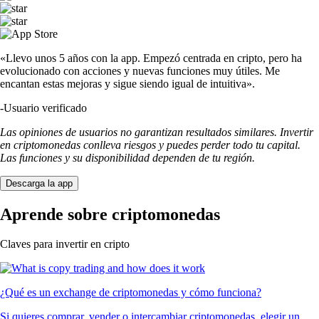
ADA
$
0.165877
-1.73
%
TRUMP
$
1.25
-1.18
%
SOL
$
63.46
-0.80
%
DOGE
$
0.059737
-1.35
%
SHIB
$
0.000004
-3.36
%