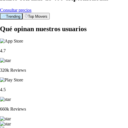
Consultar precios
Trending
Top Movers
BTC
$
55,809.21
+
0.38
%