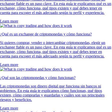
USDT
$
0.865579
-0.04
%
LTC
$
38.99
+
0.54
%
UNI
$
3.51
+
1.57
%
XLM
$
0.139155
-3.90
%
PEPE
$
0.000002
-2.67
%