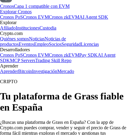
Cronos
Capa 1 compatible con EVM
Explorar Cronos
Cronos PoS
Cronos EVM
Cronos zkEVM
AI Agent SDK
Explorar
Afiliado
Instituciones
Custodia
Crypto.com
Quiénes somos
Noticias
Noticias de
productos
Eventos
Empleo
Socios
Seguridad
Licencias
Desarrolladores
Cronos PoS
Cronos EVM
Cronos zkEVM
Pay SDK
AI Agent
SDK
MCP Servers
Trading Skill Repo
Aprender
Aprender
Bitcoin
Investigación
Mercado
CRIPTO
Tu plataforma de Grass fiable
en España
¿Buscas una plataforma de Grass en España? Con la app de
Crypto.com puedes comprar, vender y seguir el precio de Grass de
forma fácil mientras exploras el mercado y gestionas tus