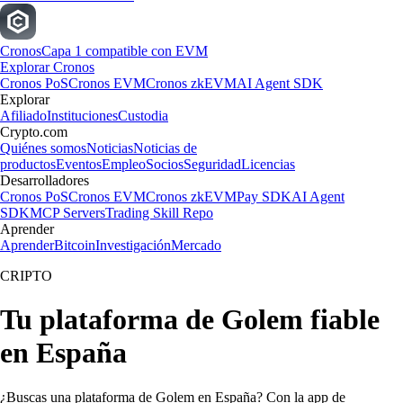
Cronos
Capa 1 compatible con EVM
Explorar Cronos
Cronos PoS
Cronos EVM
Cronos zkEVM
AI Agent SDK
Explorar
Afiliado
Instituciones
Custodia
Crypto.com
Quiénes somos
Noticias
Noticias de
productos
Eventos
Empleo
Socios
Seguridad
Licencias
Desarrolladores
Cronos PoS
Cronos EVM
Cronos zkEVM
Pay SDK
AI Agent
SDK
MCP Servers
Trading Skill Repo
Aprender
Aprender
Bitcoin
Investigación
Mercado
CRIPTO
Tu plataforma de Golem fiable
en España
¿Buscas una plataforma de Golem en España? Con la app de