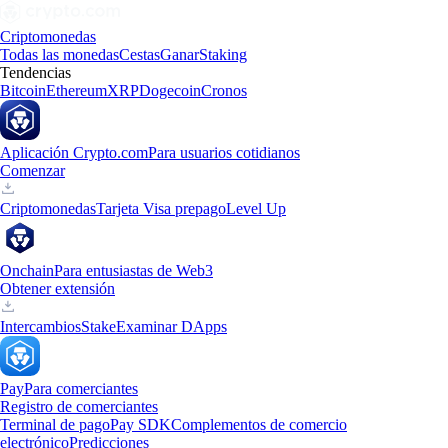
Criptomonedas
Todas las monedas
Cestas
Ganar
Staking
Tendencias
Bitcoin
Ethereum
XRP
Dogecoin
Cronos
Aplicación Crypto.com
Para usuarios cotidianos
Comenzar
Criptomonedas
Tarjeta Visa prepago
Level Up
Onchain
Para entusiastas de Web3
Obtener extensión
Intercambios
Stake
Examinar DApps
Pay
Para comerciantes
Registro de comerciantes
Terminal de pago
Pay SDK
Complementos de comercio
electrónico
Predicciones