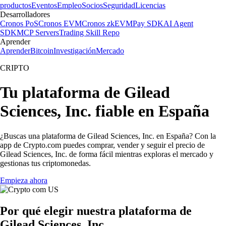
productos
Eventos
Empleo
Socios
Seguridad
Licencias
Desarrolladores
Cronos PoS
Cronos EVM
Cronos zkEVM
Pay SDK
AI Agent
SDK
MCP Servers
Trading Skill Repo
Aprender
Aprender
Bitcoin
Investigación
Mercado
CRIPTO
Tu plataforma de Gilead
Sciences, Inc. fiable en España
¿Buscas una plataforma de Gilead Sciences, Inc. en España? Con la
app de Crypto.com puedes comprar, vender y seguir el precio de
Gilead Sciences, Inc. de forma fácil mientras exploras el mercado y
gestionas tus criptomonedas.
Empieza ahora
Por qué elegir nuestra plataforma de
Gilead Sciences, Inc.