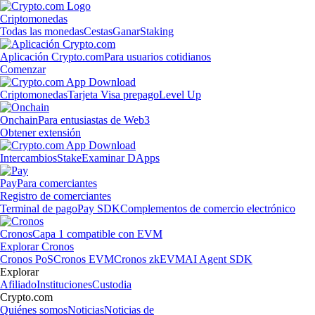
Criptomonedas
Todas las monedas
Cestas
Ganar
Staking
Aplicación Crypto.com
Para usuarios cotidianos
Comenzar
Criptomonedas
Tarjeta Visa prepago
Level Up
Onchain
Para entusiastas de Web3
Obtener extensión
Intercambios
Stake
Examinar DApps
Pay
Para comerciantes
Registro de comerciantes
Terminal de pago
Pay SDK
Complementos de comercio electrónico
Cronos
Capa 1 compatible con EVM
Explorar Cronos
Cronos PoS
Cronos EVM
Cronos zkEVM
AI Agent SDK
Explorar
Afiliado
Instituciones
Custodia
Crypto.com
Quiénes somos
Noticias
Noticias de