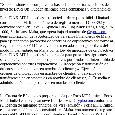
*Sin comisiones de compraventa hasta el límite de transacciones de tu
nivel de Level Up. Pueden aplicarse otras comisiones y diferenciales.
Foris DAX MT Limited es una sociedad de responsabilidad limitada
constituida en Malta con número de registro mercantil C 88392 y
domicilio social en Level 7, Spinola Park, Triq Mikiel Ang Borg, SPK
1000, St. Julians, Malta, que opera bajo el nombre de
Crypto.com
,
tiene autorización de la Autoridad de Servicios Financieros de Malta
para ejercer como proveedor de servicios de criptoactivos conforme al
Reglamento 2023/1114 relativo a los mercados de criptoactivos del
modo implementado en Malta por la Ley de mercados de criptoactivos.
Foris DAX MT Limited está autorizada para prestar los siguientes
servicios: 1. Intercambio de criptoactivos por fondos; 2. Intercambio de
criptoactivos por otros criptoactivos; 3. Recepción y transmisión de
órdenes de criptoactivos en nombre de clientes; 4. Ejecución de
órdenes de criptoactivos en nombre de clientes; 5. Servicios de
transferencia de criptoactivos en nombre de clientes; y 6. Custodia y
administración de criptoactivos en nombre de clientes.
La Cuenta de Efectivo es proporcionada por Foris MT Limited. Foris
MT Limited emite y promueve la tarjeta Visa
Crypto.com
conforme a
su licencia de miembro principal de Visa (emisión). Foris MT Limited
es una sociedad limitada constituida en Malta, con número de registro
mercantil C 90348 y oficina registrada en Level 7, Spinola Park, Triq