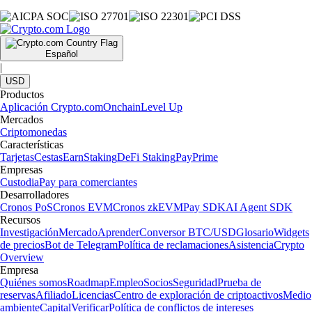
Español
|
USD
Productos
Aplicación Crypto.com
Onchain
Level Up
Mercados
Criptomonedas
Características
Tarjetas
Cestas
Earn
Staking
DeFi Staking
Pay
Prime
Empresas
Custodia
Pay para comerciantes
Desarrolladores
Cronos PoS
Cronos EVM
Cronos zkEVM
Pay SDK
AI Agent SDK
Recursos
Investigación
Mercado
Aprender
Conversor BTC/USD
Glosario
Widgets
de precios
Bot de Telegram
Política de reclamaciones
Asistencia
Crypto
Overview
Empresa
Quiénes somos
Roadmap
Empleo
Socios
Seguridad
Prueba de
reservas
Afiliado
Licencias
Centro de exploración de criptoactivos
Medio
ambiente
Capital
Verificar
Política de conflictos de intereses