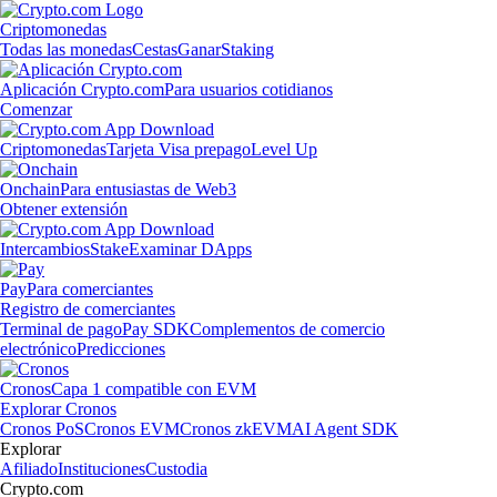
Criptomonedas
Todas las monedas
Cestas
Ganar
Staking
Aplicación Crypto.com
Para usuarios cotidianos
Comenzar
Criptomonedas
Tarjeta Visa prepago
Level Up
Onchain
Para entusiastas de Web3
Obtener extensión
Intercambios
Stake
Examinar DApps
Pay
Para comerciantes
Registro de comerciantes
Terminal de pago
Pay SDK
Complementos de comercio
electrónico
Predicciones
Cronos
Capa 1 compatible con EVM
Explorar Cronos
Cronos PoS
Cronos EVM
Cronos zkEVM
AI Agent SDK
Explorar
Afiliado
Instituciones
Custodia
Crypto.com