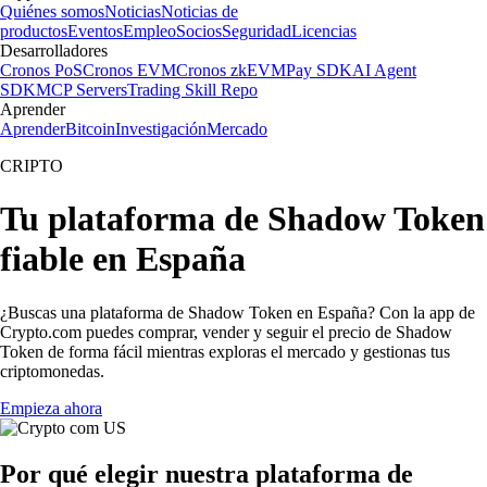
Quiénes somos
Noticias
Noticias de
productos
Eventos
Empleo
Socios
Seguridad
Licencias
Desarrolladores
Cronos PoS
Cronos EVM
Cronos zkEVM
Pay SDK
AI Agent
SDK
MCP Servers
Trading Skill Repo
Aprender
Aprender
Bitcoin
Investigación
Mercado
CRIPTO
Tu plataforma de Shadow Token
fiable en España
¿Buscas una plataforma de Shadow Token en España? Con la app de
Crypto.com puedes comprar, vender y seguir el precio de Shadow
Token de forma fácil mientras exploras el mercado y gestionas tus
criptomonedas.
Empieza ahora
Por qué elegir nuestra plataforma de