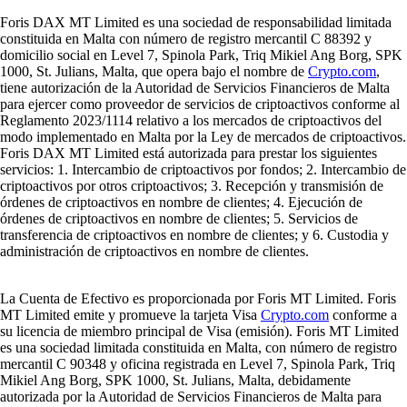
Foris DAX MT Limited es una sociedad de responsabilidad limitada
constituida en Malta con número de registro mercantil C 88392 y
domicilio social en Level 7, Spinola Park, Triq Mikiel Ang Borg, SPK
1000, St. Julians, Malta, que opera bajo el nombre de
Crypto.com
,
tiene autorización de la Autoridad de Servicios Financieros de Malta
para ejercer como proveedor de servicios de criptoactivos conforme al
Reglamento 2023/1114 relativo a los mercados de criptoactivos del
modo implementado en Malta por la Ley de mercados de criptoactivos.
Foris DAX MT Limited está autorizada para prestar los siguientes
servicios: 1. Intercambio de criptoactivos por fondos; 2. Intercambio de
criptoactivos por otros criptoactivos; 3. Recepción y transmisión de
órdenes de criptoactivos en nombre de clientes; 4. Ejecución de
órdenes de criptoactivos en nombre de clientes; 5. Servicios de
transferencia de criptoactivos en nombre de clientes; y 6. Custodia y
administración de criptoactivos en nombre de clientes.
La Cuenta de Efectivo es proporcionada por Foris MT Limited. Foris
MT Limited emite y promueve la tarjeta Visa
Crypto.com
conforme a
su licencia de miembro principal de Visa (emisión). Foris MT Limited
es una sociedad limitada constituida en Malta, con número de registro
mercantil C 90348 y oficina registrada en Level 7, Spinola Park, Triq
Mikiel Ang Borg, SPK 1000, St. Julians, Malta, debidamente
autorizada por la Autoridad de Servicios Financieros de Malta para