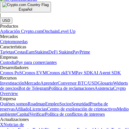
Español
|
USD
Productos
Aplicación Crypto.com
Onchain
Level Up
Mercados
Criptomonedas
Características
Tarjetas
Cestas
Earn
Staking
DeFi Staking
Pay
Prime
Empresas
Custodia
Pay para comerciantes
Desarrolladores
Cronos PoS
Cronos EVM
Cronos zkEVM
Pay SDK
AI Agent SDK
Recursos
Investigación
Mercado
Aprender
Conversor BTC/USD
Glosario
Widgets
de precios
Bot de Telegram
Política de reclamaciones
Asistencia
Crypto
Overview
Empresa
Quiénes somos
Roadmap
Empleo
Socios
Seguridad
Prueba de
reservas
Afiliado
Licencias
Centro de exploración de criptoactivos
Medio
ambiente
Capital
Verificar
Política de conflictos de intereses
Actualizaciones
X
Noticias de