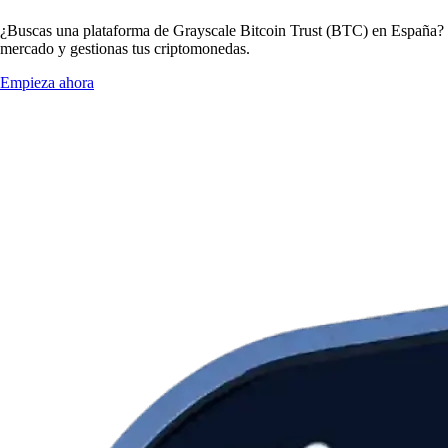
¿Buscas una plataforma de Grayscale Bitcoin Trust (BTC) en España? C
mercado y gestionas tus criptomonedas.
Empieza ahora