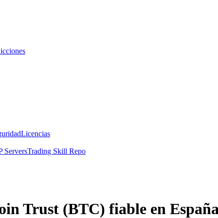
icciones
guridad
Licencias
 Servers
Trading Skill Repo
oin Trust (BTC) fiable en Españ