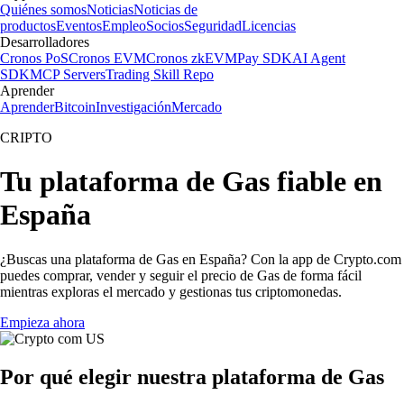
Quiénes somos
Noticias
Noticias de
productos
Eventos
Empleo
Socios
Seguridad
Licencias
Desarrolladores
Cronos PoS
Cronos EVM
Cronos zkEVM
Pay SDK
AI Agent
SDK
MCP Servers
Trading Skill Repo
Aprender
Aprender
Bitcoin
Investigación
Mercado
CRIPTO
Tu plataforma de Gas fiable en
España
¿Buscas una plataforma de Gas en España? Con la app de Crypto.com
puedes comprar, vender y seguir el precio de Gas de forma fácil
mientras exploras el mercado y gestionas tus criptomonedas.
Empieza ahora
Por qué elegir nuestra plataforma de Gas