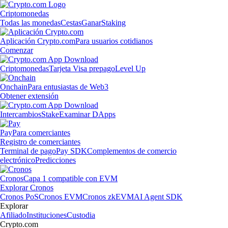
Criptomonedas
Todas las monedas
Cestas
Ganar
Staking
Aplicación Crypto.com
Para usuarios cotidianos
Comenzar
Criptomonedas
Tarjeta Visa prepago
Level Up
Onchain
Para entusiastas de Web3
Obtener extensión
Intercambios
Stake
Examinar DApps
Pay
Para comerciantes
Registro de comerciantes
Terminal de pago
Pay SDK
Complementos de comercio
electrónico
Predicciones
Cronos
Capa 1 compatible con EVM
Explorar Cronos
Cronos PoS
Cronos EVM
Cronos zkEVM
AI Agent SDK
Explorar
Afiliado
Instituciones
Custodia
Crypto.com