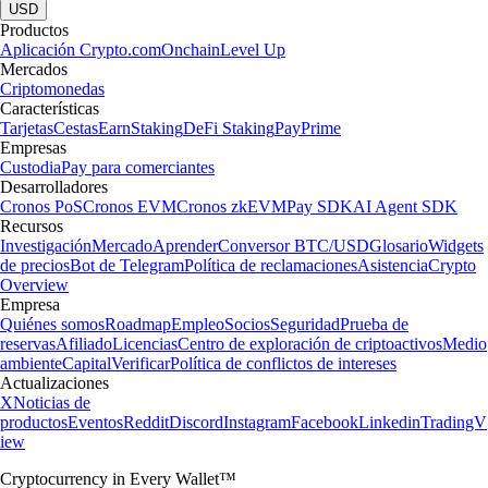
USD
Productos
Aplicación Crypto.com
Onchain
Level Up
Mercados
Criptomonedas
Características
Tarjetas
Cestas
Earn
Staking
DeFi Staking
Pay
Prime
Empresas
Custodia
Pay para comerciantes
Desarrolladores
Cronos PoS
Cronos EVM
Cronos zkEVM
Pay SDK
AI Agent SDK
Recursos
Investigación
Mercado
Aprender
Conversor BTC/USD
Glosario
Widgets
de precios
Bot de Telegram
Política de reclamaciones
Asistencia
Crypto
Overview
Empresa
Quiénes somos
Roadmap
Empleo
Socios
Seguridad
Prueba de
reservas
Afiliado
Licencias
Centro de exploración de criptoactivos
Medio
ambiente
Capital
Verificar
Política de conflictos de intereses
Actualizaciones
X
Noticias de
productos
Eventos
Reddit
Discord
Instagram
Facebook
Linkedin
TradingV
iew
Cryptocurrency in Every Wallet™