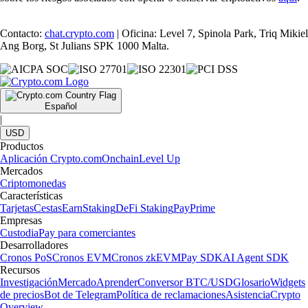
Contacto:
chat.crypto.com
| Oficina: Level 7, Spinola Park, Triq Mikiel
Ang Borg, St Julians SPK 1000 Malta.
Español
|
USD
Productos
Aplicación Crypto.com
Onchain
Level Up
Mercados
Criptomonedas
Características
Tarjetas
Cestas
Earn
Staking
DeFi Staking
Pay
Prime
Empresas
Custodia
Pay para comerciantes
Desarrolladores
Cronos PoS
Cronos EVM
Cronos zkEVM
Pay SDK
AI Agent SDK
Recursos
Investigación
Mercado
Aprender
Conversor BTC/USD
Glosario
Widgets
de precios
Bot de Telegram
Política de reclamaciones
Asistencia
Crypto
Overview