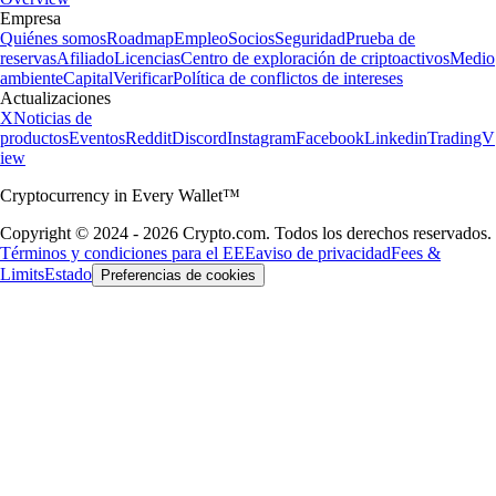
Empresa
Quiénes somos
Roadmap
Empleo
Socios
Seguridad
Prueba de
reservas
Afiliado
Licencias
Centro de exploración de criptoactivos
Medio
ambiente
Capital
Verificar
Política de conflictos de intereses
Actualizaciones
X
Noticias de
productos
Eventos
Reddit
Discord
Instagram
Facebook
Linkedin
TradingV
iew
Cryptocurrency in Every Wallet™
Copyright © 2024 - 2026 Crypto.com. Todos los derechos reservados.
Términos y condiciones para el EEE
aviso de privacidad
Fees &
Limits
Estado
Preferencias de cookies