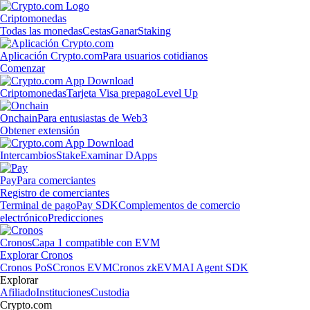
Criptomonedas
Todas las monedas
Cestas
Ganar
Staking
Aplicación Crypto.com
Para usuarios cotidianos
Comenzar
Criptomonedas
Tarjeta Visa prepago
Level Up
Onchain
Para entusiastas de Web3
Obtener extensión
Intercambios
Stake
Examinar DApps
Pay
Para comerciantes
Registro de comerciantes
Terminal de pago
Pay SDK
Complementos de comercio
electrónico
Predicciones
Cronos
Capa 1 compatible con EVM
Explorar Cronos
Cronos PoS
Cronos EVM
Cronos zkEVM
AI Agent SDK
Explorar
Afiliado
Instituciones
Custodia
Crypto.com