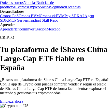
Quiénes somos
Noticias
Noticias de
productos
Eventos
Empleo
Socios
Seguridad
Licencias
Desarrolladores
Cronos PoS
Cronos EVM
Cronos zkEVM
Pay SDK
AI Agent
SDK
MCP Servers
Trading Skill Repo
Aprender
Aprender
Bitcoin
Investigación
Mercado
CRIPTO
Tu plataforma de iShares China
Large-Cap ETF fiable en
España
¿Buscas una plataforma de iShares China Large-Cap ETF en España?
Con la app de Crypto.com puedes comprar, vender y seguir el precio
de iShares China Large-Cap ETF de forma fácil mientras exploras el
mercado y gestionas tus criptomonedas.
Empieza ahora