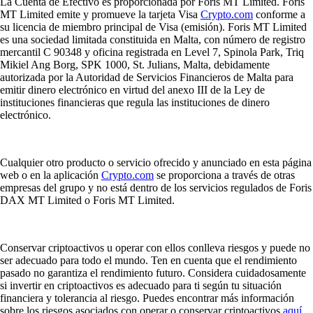
La Cuenta de Efectivo es proporcionada por Foris MT Limited. Foris
MT Limited emite y promueve la tarjeta Visa
Crypto.com
conforme a
su licencia de miembro principal de Visa (emisión). Foris MT Limited
es una sociedad limitada constituida en Malta, con número de registro
mercantil C 90348 y oficina registrada en Level 7, Spinola Park, Triq
Mikiel Ang Borg, SPK 1000, St. Julians, Malta, debidamente
autorizada por la Autoridad de Servicios Financieros de Malta para
emitir dinero electrónico en virtud del anexo III de la Ley de
instituciones financieras que regula las instituciones de dinero
electrónico.
Cualquier otro producto o servicio ofrecido y anunciado en esta página
web o en la aplicación
Crypto.com
se proporciona a través de otras
empresas del grupo y no está dentro de los servicios regulados de Foris
DAX MT Limited o Foris MT Limited.
Conservar criptoactivos u operar con ellos conlleva riesgos y puede no
ser adecuado para todo el mundo. Ten en cuenta que el rendimiento
pasado no garantiza el rendimiento futuro. Considera cuidadosamente
si invertir en criptoactivos es adecuado para ti según tu situación
financiera y tolerancia al riesgo. Puedes encontrar más información
sobre los riesgos asociados con operar o conservar criptoactivos
aquí
.