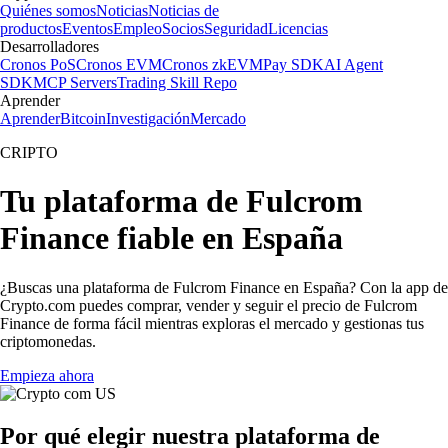
Quiénes somos
Noticias
Noticias de
productos
Eventos
Empleo
Socios
Seguridad
Licencias
Desarrolladores
Cronos PoS
Cronos EVM
Cronos zkEVM
Pay SDK
AI Agent
SDK
MCP Servers
Trading Skill Repo
Aprender
Aprender
Bitcoin
Investigación
Mercado
CRIPTO
Tu plataforma de Fulcrom
Finance fiable en España
¿Buscas una plataforma de Fulcrom Finance en España? Con la app de
Crypto.com puedes comprar, vender y seguir el precio de Fulcrom
Finance de forma fácil mientras exploras el mercado y gestionas tus
criptomonedas.
Empieza ahora
Por qué elegir nuestra plataforma de