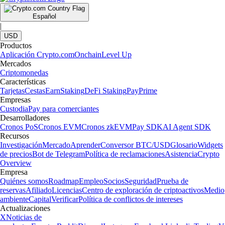
Español
|
USD
Productos
Aplicación Crypto.com
Onchain
Level Up
Mercados
Criptomonedas
Características
Tarjetas
Cestas
Earn
Staking
DeFi Staking
Pay
Prime
Empresas
Custodia
Pay para comerciantes
Desarrolladores
Cronos PoS
Cronos EVM
Cronos zkEVM
Pay SDK
AI Agent SDK
Recursos
Investigación
Mercado
Aprender
Conversor BTC/USD
Glosario
Widgets
de precios
Bot de Telegram
Política de reclamaciones
Asistencia
Crypto
Overview
Empresa
Quiénes somos
Roadmap
Empleo
Socios
Seguridad
Prueba de
reservas
Afiliado
Licencias
Centro de exploración de criptoactivos
Medio
ambiente
Capital
Verificar
Política de conflictos de intereses
Actualizaciones
X
Noticias de