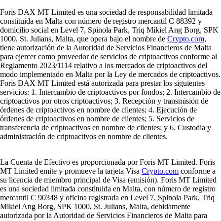
Foris DAX MT Limited es una sociedad de responsabilidad limitada
constituida en Malta con número de registro mercantil C 88392 y
domicilio social en Level 7, Spinola Park, Triq Mikiel Ang Borg, SPK
1000, St. Julians, Malta, que opera bajo el nombre de
Crypto.com
,
tiene autorización de la Autoridad de Servicios Financieros de Malta
para ejercer como proveedor de servicios de criptoactivos conforme al
Reglamento 2023/1114 relativo a los mercados de criptoactivos del
modo implementado en Malta por la Ley de mercados de criptoactivos.
Foris DAX MT Limited está autorizada para prestar los siguientes
servicios: 1. Intercambio de criptoactivos por fondos; 2. Intercambio de
criptoactivos por otros criptoactivos; 3. Recepción y transmisión de
órdenes de criptoactivos en nombre de clientes; 4. Ejecución de
órdenes de criptoactivos en nombre de clientes; 5. Servicios de
transferencia de criptoactivos en nombre de clientes; y 6. Custodia y
administración de criptoactivos en nombre de clientes.
La Cuenta de Efectivo es proporcionada por Foris MT Limited. Foris
MT Limited emite y promueve la tarjeta Visa
Crypto.com
conforme a
su licencia de miembro principal de Visa (emisión). Foris MT Limited
es una sociedad limitada constituida en Malta, con número de registro
mercantil C 90348 y oficina registrada en Level 7, Spinola Park, Triq
Mikiel Ang Borg, SPK 1000, St. Julians, Malta, debidamente
autorizada por la Autoridad de Servicios Financieros de Malta para