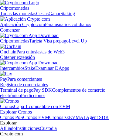
Criptomonedas
Todas las monedas
Cestas
Ganar
Staking
Aplicación Crypto.com
Para usuarios cotidianos
Comenzar
Criptomonedas
Tarjeta Visa prepago
Level Up
Onchain
Para entusiastas de Web3
Obtener extensión
Intercambios
Stake
Examinar DApps
Pay
Para comerciantes
Registro de comerciantes
Terminal de pago
Pay SDK
Complementos de comercio
electrónico
Predicciones
Cronos
Capa 1 compatible con EVM
Explorar Cronos
Cronos PoS
Cronos EVM
Cronos zkEVM
AI Agent SDK
Explorar
Afiliado
Instituciones
Custodia
Crypto.com