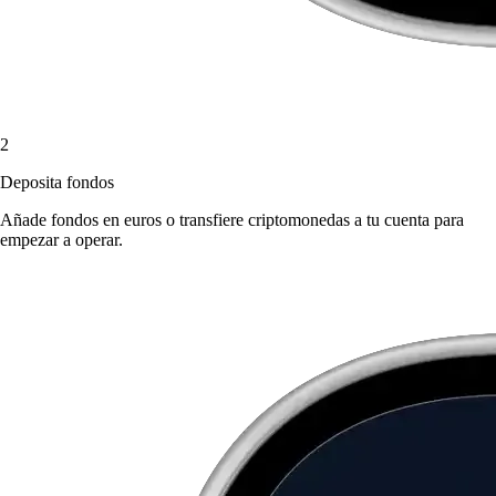
2
Deposita fondos
Añade fondos en euros o transfiere criptomonedas a tu cuenta para
empezar a operar.