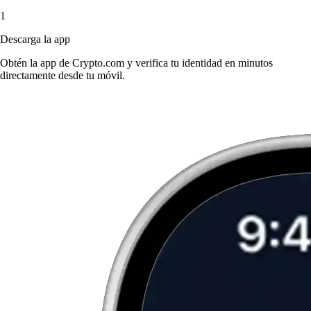
1
Descarga la app
Obtén la app de Crypto.com y verifica tu identidad en minutos
directamente desde tu móvil.