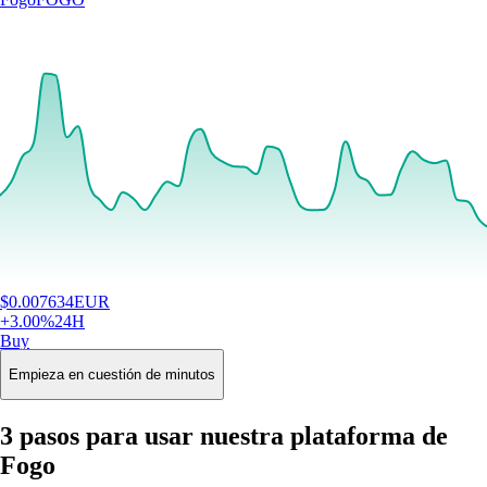
$
0.007634
EUR
+
3.00
%
24H
Buy
Empieza en cuestión de minutos
3 pasos para usar nuestra plataforma de
Fogo