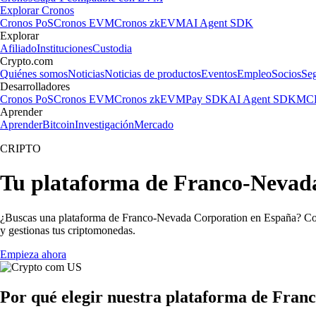
Explorar Cronos
Cronos PoS
Cronos EVM
Cronos zkEVM
AI Agent SDK
Explorar
Afiliado
Instituciones
Custodia
Crypto.com
Quiénes somos
Noticias
Noticias de productos
Eventos
Empleo
Socios
Se
Desarrolladores
Cronos PoS
Cronos EVM
Cronos zkEVM
Pay SDK
AI Agent SDK
MCP
Aprender
Aprender
Bitcoin
Investigación
Mercado
CRIPTO
Tu plataforma de Franco-Nevada
¿Buscas una plataforma de Franco-Nevada Corporation en España? Con 
y gestionas tus criptomonedas.
Empieza ahora
Por qué elegir nuestra plataforma de Fra