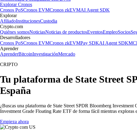
Explorar Cronos
Cronos PoS
Cronos EVM
Cronos zkEVM
AI Agent SDK
Explorar
Afiliado
Instituciones
Custodia
Crypto.com
Quiénes somos
Noticias
Noticias de productos
Eventos
Empleo
Socios
Se
Desarrolladores
Cronos PoS
Cronos EVM
Cronos zkEVM
Pay SDK
AI Agent SDK
MCP
Aprender
Aprender
Bitcoin
Investigación
Mercado
CRIPTO
Tu plataforma de State Street 
España
¿Buscas una plataforma de State Street SPDR Bloomberg Investment G
Investment Grade Floating Rate ETF de forma fácil mientras exploras 
Empieza ahora