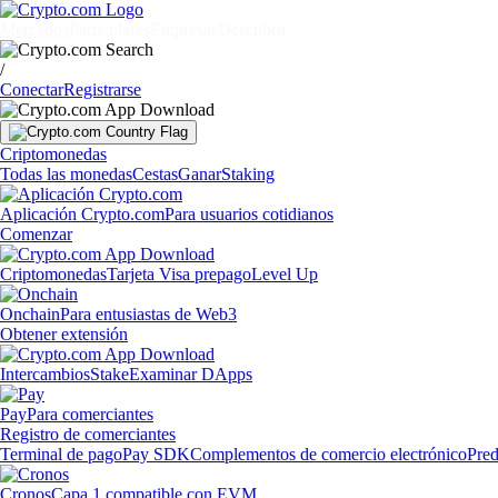
Mercados
Particulares
Empresas
Descubrir
/
Conectar
Registrarse
Criptomonedas
Todas las monedas
Cestas
Ganar
Staking
Aplicación Crypto.com
Para usuarios cotidianos
Comenzar
Criptomonedas
Tarjeta Visa prepago
Level Up
Onchain
Para entusiastas de Web3
Obtener extensión
Intercambios
Stake
Examinar DApps
Pay
Para comerciantes
Registro de comerciantes
Terminal de pago
Pay SDK
Complementos de comercio electrónico
Pred
Cronos
Capa 1 compatible con EVM