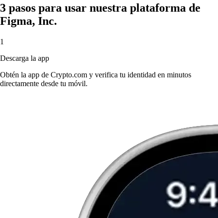
3 pasos para usar nuestra plataforma de
Figma, Inc.
1
Descarga la app
Obtén la app de Crypto.com y verifica tu identidad en minutos
directamente desde tu móvil.