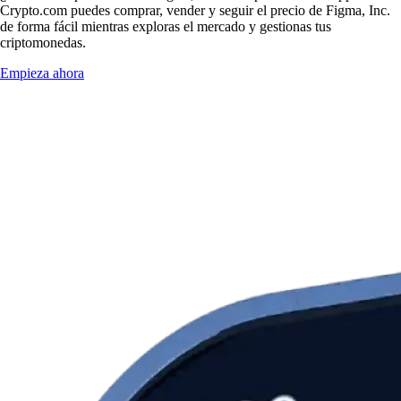
Crypto.com puedes comprar, vender y seguir el precio de Figma, Inc.
de forma fácil mientras exploras el mercado y gestionas tus
criptomonedas.
Empieza ahora