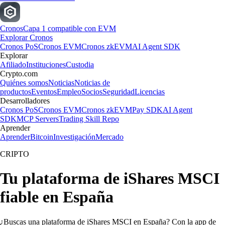
Cronos
Capa 1 compatible con EVM
Explorar Cronos
Cronos PoS
Cronos EVM
Cronos zkEVM
AI Agent SDK
Explorar
Afiliado
Instituciones
Custodia
Crypto.com
Quiénes somos
Noticias
Noticias de
productos
Eventos
Empleo
Socios
Seguridad
Licencias
Desarrolladores
Cronos PoS
Cronos EVM
Cronos zkEVM
Pay SDK
AI Agent
SDK
MCP Servers
Trading Skill Repo
Aprender
Aprender
Bitcoin
Investigación
Mercado
CRIPTO
Tu plataforma de iShares MSCI
fiable en España
¿Buscas una plataforma de iShares MSCI en España? Con la app de