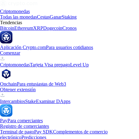
Criptomonedas
Todas las monedas
Cestas
Ganar
Staking
Tendencias
Bitcoin
Ethereum
XRP
Dogecoin
Cronos
Aplicación Crypto.com
Para usuarios cotidianos
Comenzar
Criptomonedas
Tarjeta Visa prepago
Level Up
Onchain
Para entusiastas de Web3
Obtener extensión
Intercambios
Stake
Examinar DApps
Pay
Para comerciantes
Registro de comerciantes
Terminal de pago
Pay SDK
Complementos de comercio
electrónico
Predicciones