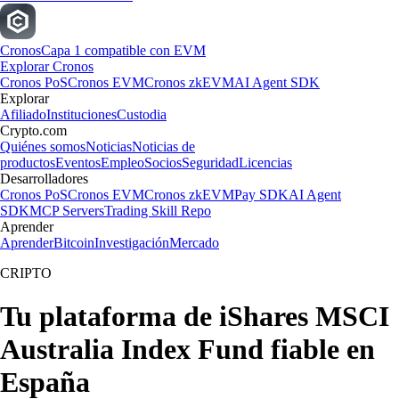
Cronos
Capa 1 compatible con EVM
Explorar Cronos
Cronos PoS
Cronos EVM
Cronos zkEVM
AI Agent SDK
Explorar
Afiliado
Instituciones
Custodia
Crypto.com
Quiénes somos
Noticias
Noticias de
productos
Eventos
Empleo
Socios
Seguridad
Licencias
Desarrolladores
Cronos PoS
Cronos EVM
Cronos zkEVM
Pay SDK
AI Agent
SDK
MCP Servers
Trading Skill Repo
Aprender
Aprender
Bitcoin
Investigación
Mercado
CRIPTO
Tu plataforma de iShares MSCI
Australia Index Fund fiable en
España