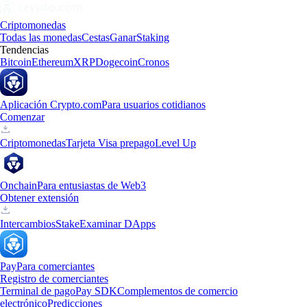
Criptomonedas
Todas las monedas
Cestas
Ganar
Staking
Tendencias
Bitcoin
Ethereum
XRP
Dogecoin
Cronos
Aplicación Crypto.com
Para usuarios cotidianos
Comenzar
Criptomonedas
Tarjeta Visa prepago
Level Up
Onchain
Para entusiastas de Web3
Obtener extensión
Intercambios
Stake
Examinar DApps
Pay
Para comerciantes
Registro de comerciantes
Terminal de pago
Pay SDK
Complementos de comercio
electrónico
Predicciones