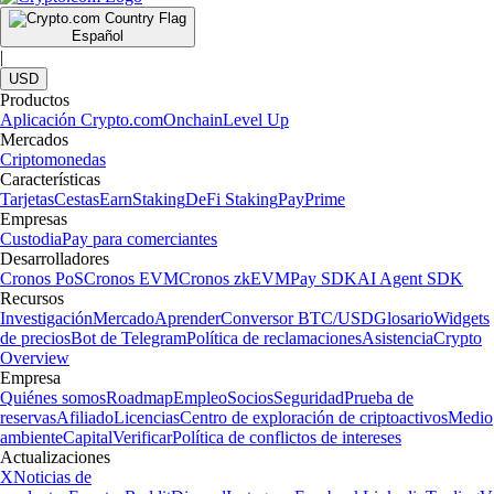
Español
|
USD
Productos
Aplicación Crypto.com
Onchain
Level Up
Mercados
Criptomonedas
Características
Tarjetas
Cestas
Earn
Staking
DeFi Staking
Pay
Prime
Empresas
Custodia
Pay para comerciantes
Desarrolladores
Cronos PoS
Cronos EVM
Cronos zkEVM
Pay SDK
AI Agent SDK
Recursos
Investigación
Mercado
Aprender
Conversor BTC/USD
Glosario
Widgets
de precios
Bot de Telegram
Política de reclamaciones
Asistencia
Crypto
Overview
Empresa
Quiénes somos
Roadmap
Empleo
Socios
Seguridad
Prueba de
reservas
Afiliado
Licencias
Centro de exploración de criptoactivos
Medio
ambiente
Capital
Verificar
Política de conflictos de intereses
Actualizaciones
X
Noticias de