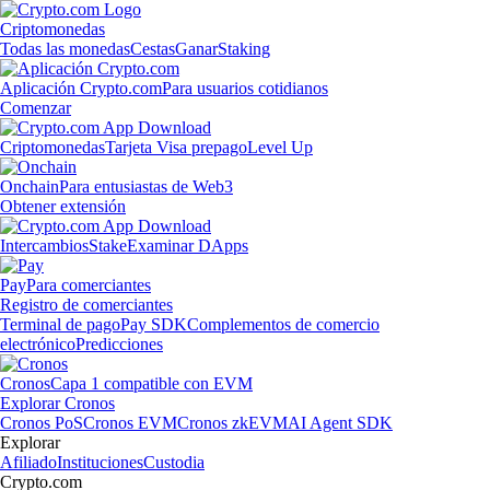
Criptomonedas
Todas las monedas
Cestas
Ganar
Staking
Aplicación Crypto.com
Para usuarios cotidianos
Comenzar
Criptomonedas
Tarjeta Visa prepago
Level Up
Onchain
Para entusiastas de Web3
Obtener extensión
Intercambios
Stake
Examinar DApps
Pay
Para comerciantes
Registro de comerciantes
Terminal de pago
Pay SDK
Complementos de comercio
electrónico
Predicciones
Cronos
Capa 1 compatible con EVM
Explorar Cronos
Cronos PoS
Cronos EVM
Cronos zkEVM
AI Agent SDK
Explorar
Afiliado
Instituciones
Custodia
Crypto.com