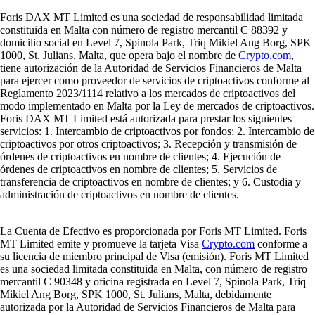
Foris DAX MT Limited es una sociedad de responsabilidad limitada
constituida en Malta con número de registro mercantil C 88392 y
domicilio social en Level 7, Spinola Park, Triq Mikiel Ang Borg, SPK
1000, St. Julians, Malta, que opera bajo el nombre de
Crypto.com
,
tiene autorización de la Autoridad de Servicios Financieros de Malta
para ejercer como proveedor de servicios de criptoactivos conforme al
Reglamento 2023/1114 relativo a los mercados de criptoactivos del
modo implementado en Malta por la Ley de mercados de criptoactivos.
Foris DAX MT Limited está autorizada para prestar los siguientes
servicios: 1. Intercambio de criptoactivos por fondos; 2. Intercambio de
criptoactivos por otros criptoactivos; 3. Recepción y transmisión de
órdenes de criptoactivos en nombre de clientes; 4. Ejecución de
órdenes de criptoactivos en nombre de clientes; 5. Servicios de
transferencia de criptoactivos en nombre de clientes; y 6. Custodia y
administración de criptoactivos en nombre de clientes.
La Cuenta de Efectivo es proporcionada por Foris MT Limited. Foris
MT Limited emite y promueve la tarjeta Visa
Crypto.com
conforme a
su licencia de miembro principal de Visa (emisión). Foris MT Limited
es una sociedad limitada constituida en Malta, con número de registro
mercantil C 90348 y oficina registrada en Level 7, Spinola Park, Triq
Mikiel Ang Borg, SPK 1000, St. Julians, Malta, debidamente
autorizada por la Autoridad de Servicios Financieros de Malta para