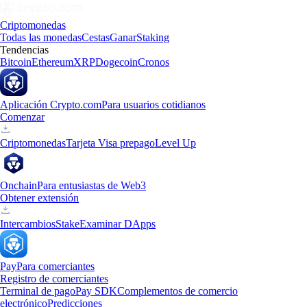
Criptomonedas
Todas las monedas
Cestas
Ganar
Staking
Tendencias
Bitcoin
Ethereum
XRP
Dogecoin
Cronos
Aplicación Crypto.com
Para usuarios cotidianos
Comenzar
Criptomonedas
Tarjeta Visa prepago
Level Up
Onchain
Para entusiastas de Web3
Obtener extensión
Intercambios
Stake
Examinar DApps
Pay
Para comerciantes
Registro de comerciantes
Terminal de pago
Pay SDK
Complementos de comercio
electrónico
Predicciones