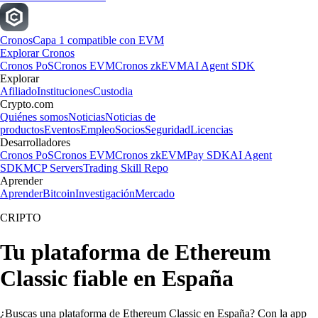
Cronos
Capa 1 compatible con EVM
Explorar Cronos
Cronos PoS
Cronos EVM
Cronos zkEVM
AI Agent SDK
Explorar
Afiliado
Instituciones
Custodia
Crypto.com
Quiénes somos
Noticias
Noticias de
productos
Eventos
Empleo
Socios
Seguridad
Licencias
Desarrolladores
Cronos PoS
Cronos EVM
Cronos zkEVM
Pay SDK
AI Agent
SDK
MCP Servers
Trading Skill Repo
Aprender
Aprender
Bitcoin
Investigación
Mercado
CRIPTO
Tu plataforma de Ethereum
Classic fiable en España
¿Buscas una plataforma de Ethereum Classic en España? Con la app