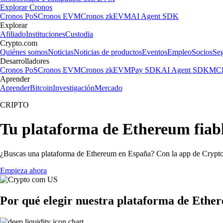
Explorar Cronos
Cronos PoS
Cronos EVM
Cronos zkEVM
AI Agent SDK
Explorar
Afiliado
Instituciones
Custodia
Crypto.com
Quiénes somos
Noticias
Noticias de productos
Eventos
Empleo
Socios
Se
Desarrolladores
Cronos PoS
Cronos EVM
Cronos zkEVM
Pay SDK
AI Agent SDK
MCP
Aprender
Aprender
Bitcoin
Investigación
Mercado
CRIPTO
Tu plataforma de Ethereum fiab
¿Buscas una plataforma de Ethereum en España? Con la app de Crypto.c
Empieza ahora
Por qué elegir nuestra plataforma de Ethe