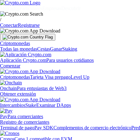
Mercados
Particulares
Empresas
Descubrir
/
Conectar
Registrarse
Criptomonedas
Todas las monedas
Cestas
Ganar
Staking
Aplicación Crypto.com
Para usuarios cotidianos
Comenzar
Criptomonedas
Tarjeta Visa prepago
Level Up
Onchain
Para entusiastas de Web3
Obtener extensión
Intercambios
Stake
Examinar DApps
Pay
Para comerciantes
Registro de comerciantes
Terminal de pago
Pay SDK
Complementos de comercio electrónico
Pred
Cronos
Capa 1 compatible con EVM