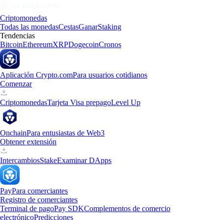
Criptomonedas
Todas las monedas
Cestas
Ganar
Staking
Tendencias
Bitcoin
Ethereum
XRP
Dogecoin
Cronos
Aplicación Crypto.com
Para usuarios cotidianos
Comenzar
Criptomonedas
Tarjeta Visa prepago
Level Up
Onchain
Para entusiastas de Web3
Obtener extensión
Intercambios
Stake
Examinar DApps
Pay
Para comerciantes
Registro de comerciantes
Terminal de pago
Pay SDK
Complementos de comercio
electrónico
Predicciones