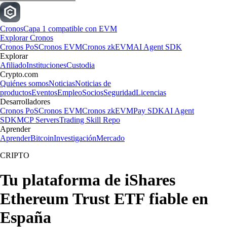
Cronos
Capa 1 compatible con EVM
Explorar Cronos
Cronos PoS
Cronos EVM
Cronos zkEVM
AI Agent SDK
Explorar
Afiliado
Instituciones
Custodia
Crypto.com
Quiénes somos
Noticias
Noticias de
productos
Eventos
Empleo
Socios
Seguridad
Licencias
Desarrolladores
Cronos PoS
Cronos EVM
Cronos zkEVM
Pay SDK
AI Agent
SDK
MCP Servers
Trading Skill Repo
Aprender
Aprender
Bitcoin
Investigación
Mercado
CRIPTO
Tu plataforma de iShares
Ethereum Trust ETF fiable en
España