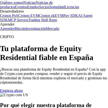
Quiénes somos
Noticias
Noticias de
productos
Eventos
Empleo
Socios
Seguridad
Licencias
Desarrolladores
Cronos PoS
Cronos EVM
Cronos zkEVM
Pay SDK
AI Agent
SDK
MCP Servers
Trading Skill Repo
Aprender
Aprender
Bitcoin
Investigación
Mercado
CRIPTO
Tu plataforma de Equity
Residential fiable en España
¿Buscas una plataforma de Equity Residential en España? Con la app
de Crypto.com puedes comprar, vender y seguir el precio de Equity
Residential de forma fácil mientras exploras el mercado y gestionas tus
criptomonedas.
Empieza ahora
Por qué elegir nuestra plataforma de