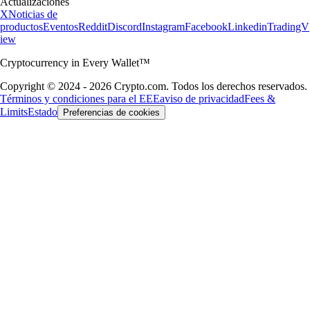
Actualizaciones
X
Noticias de
productos
Eventos
Reddit
Discord
Instagram
Facebook
Linkedin
TradingV
iew
Cryptocurrency in Every Wallet™
Copyright © 2024 - 2026 Crypto.com. Todos los derechos reservados.
Términos y condiciones para el EEE
aviso de privacidad
Fees &
Limits
Estado
Preferencias de cookies