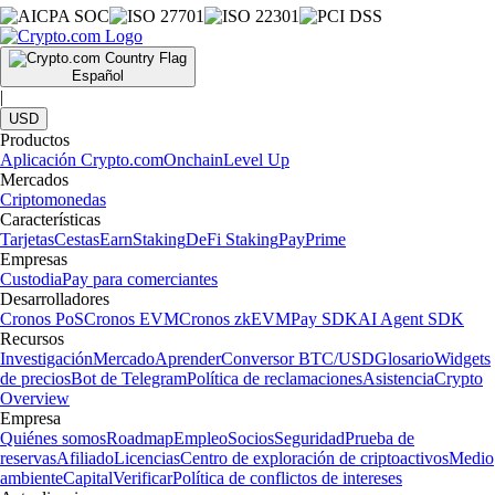
Español
|
USD
Productos
Aplicación Crypto.com
Onchain
Level Up
Mercados
Criptomonedas
Características
Tarjetas
Cestas
Earn
Staking
DeFi Staking
Pay
Prime
Empresas
Custodia
Pay para comerciantes
Desarrolladores
Cronos PoS
Cronos EVM
Cronos zkEVM
Pay SDK
AI Agent SDK
Recursos
Investigación
Mercado
Aprender
Conversor BTC/USD
Glosario
Widgets
de precios
Bot de Telegram
Política de reclamaciones
Asistencia
Crypto
Overview
Empresa
Quiénes somos
Roadmap
Empleo
Socios
Seguridad
Prueba de
reservas
Afiliado
Licencias
Centro de exploración de criptoactivos
Medio
ambiente
Capital
Verificar
Política de conflictos de intereses