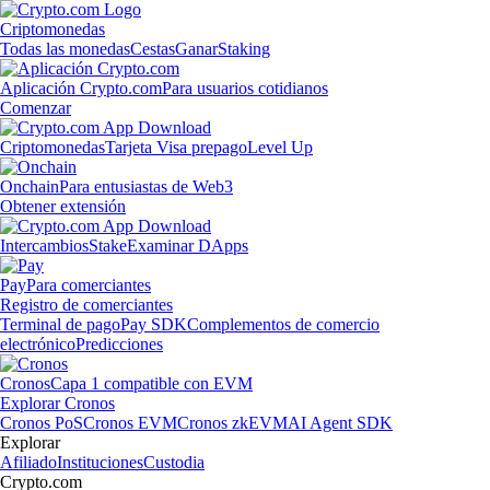
Criptomonedas
Todas las monedas
Cestas
Ganar
Staking
Aplicación Crypto.com
Para usuarios cotidianos
Comenzar
Criptomonedas
Tarjeta Visa prepago
Level Up
Onchain
Para entusiastas de Web3
Obtener extensión
Intercambios
Stake
Examinar DApps
Pay
Para comerciantes
Registro de comerciantes
Terminal de pago
Pay SDK
Complementos de comercio
electrónico
Predicciones
Cronos
Capa 1 compatible con EVM
Explorar Cronos
Cronos PoS
Cronos EVM
Cronos zkEVM
AI Agent SDK
Explorar
Afiliado
Instituciones
Custodia
Crypto.com