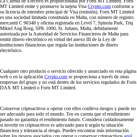
La Cuenta de Efectivo es proporcionada por Foris MT Limited. Foris
MT Limited emite y promueve la tarjeta Visa
Crypto.com
conforme a
su licencia de miembro principal de Visa (emisión). Foris MT Limited
es una sociedad limitada constituida en Malta, con número de registro
mercantil C 90348 y oficina registrada en Level 7, Spinola Park, Triq
Mikiel Ang Borg, SPK 1000, St. Julians, Malta, debidamente
autorizada por la Autoridad de Servicios Financieros de Malta para
emitir dinero electrónico en virtud del anexo III de la Ley de
instituciones financieras que regula las instituciones de dinero
electrónico.
Cualquier otro producto o servicio ofrecido y anunciado en esta página
web o en la aplicación
Crypto.com
se proporciona a través de otras
empresas del grupo y no está dentro de los servicios regulados de Foris
DAX MT Limited o Foris MT Limited.
Conservar criptoactivos u operar con ellos conlleva riesgos y puede no
ser adecuado para todo el mundo. Ten en cuenta que el rendimiento
pasado no garantiza el rendimiento futuro. Considera cuidadosamente
si invertir en criptoactivos es adecuado para ti según tu situación
financiera y tolerancia al riesgo. Puedes encontrar más información
sobre los riesgos asociados con operar o conservar criptoactivos
aquí
.