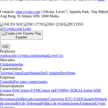
Contacto:
chat.crypto.com
| Oficina: Level 7, Spinola Park, Triq Mikiel
Ang Borg, St Julians SPK 1000 Malta.
Español
|
USD
Productos
Aplicación Crypto.com
Onchain
Level Up
Mercados
Criptomonedas
Características
Tarjetas
Cestas
Earn
Staking
DeFi Staking
Pay
Prime
Empresas
Custodia
Pay para comerciantes
Desarrolladores
Cronos PoS
Cronos EVM
Cronos zkEVM
Pay SDK
AI Agent SDK
Recursos
Investigación
Mercado
Aprender
Conversor BTC/USD
Glosario
Widgets
de precios
Bot de Telegram
Política de reclamaciones
Asistencia
Crypto
Overview