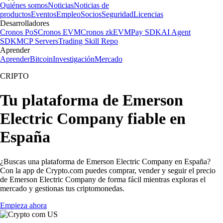
Quiénes somos
Noticias
Noticias de
productos
Eventos
Empleo
Socios
Seguridad
Licencias
Desarrolladores
Cronos PoS
Cronos EVM
Cronos zkEVM
Pay SDK
AI Agent
SDK
MCP Servers
Trading Skill Repo
Aprender
Aprender
Bitcoin
Investigación
Mercado
CRIPTO
Tu plataforma de Emerson
Electric Company fiable en
España
¿Buscas una plataforma de Emerson Electric Company en España?
Con la app de Crypto.com puedes comprar, vender y seguir el precio
de Emerson Electric Company de forma fácil mientras exploras el
mercado y gestionas tus criptomonedas.
Empieza ahora