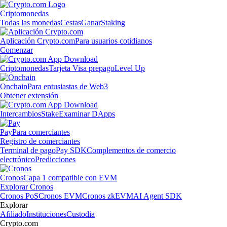
Criptomonedas
Todas las monedas
Cestas
Ganar
Staking
Aplicación Crypto.com
Para usuarios cotidianos
Comenzar
Criptomonedas
Tarjeta Visa prepago
Level Up
Onchain
Para entusiastas de Web3
Obtener extensión
Intercambios
Stake
Examinar DApps
Pay
Para comerciantes
Registro de comerciantes
Terminal de pago
Pay SDK
Complementos de comercio
electrónico
Predicciones
Cronos
Capa 1 compatible con EVM
Explorar Cronos
Cronos PoS
Cronos EVM
Cronos zkEVM
AI Agent SDK
Explorar
Afiliado
Instituciones
Custodia
Crypto.com