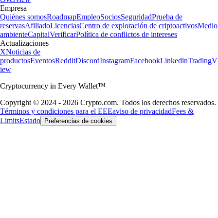
Empresa
Quiénes somos
Roadmap
Empleo
Socios
Seguridad
Prueba de
reservas
Afiliado
Licencias
Centro de exploración de criptoactivos
Medio
ambiente
Capital
Verificar
Política de conflictos de intereses
Actualizaciones
X
Noticias de
productos
Eventos
Reddit
Discord
Instagram
Facebook
Linkedin
TradingV
iew
Cryptocurrency in Every Wallet™
Copyright © 2024 - 2026 Crypto.com. Todos los derechos reservados.
Términos y condiciones para el EEE
aviso de privacidad
Fees &
Limits
Estado
Preferencias de cookies