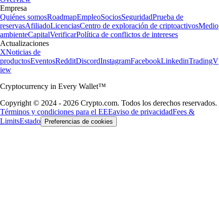
Empresa
Quiénes somos
Roadmap
Empleo
Socios
Seguridad
Prueba de
reservas
Afiliado
Licencias
Centro de exploración de criptoactivos
Medio
ambiente
Capital
Verificar
Política de conflictos de intereses
Actualizaciones
X
Noticias de
productos
Eventos
Reddit
Discord
Instagram
Facebook
Linkedin
TradingV
iew
Cryptocurrency in Every Wallet™
Copyright © 2024 - 2026 Crypto.com. Todos los derechos reservados.
Términos y condiciones para el EEE
aviso de privacidad
Fees &
Limits
Estado
Preferencias de cookies