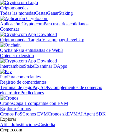
Criptomonedas
Todas las monedas
Cestas
Ganar
Staking
Aplicación Crypto.com
Para usuarios cotidianos
Comenzar
Criptomonedas
Tarjeta Visa prepago
Level Up
Onchain
Para entusiastas de Web3
Obtener extensión
Intercambios
Stake
Examinar DApps
Pay
Para comerciantes
Registro de comerciantes
Terminal de pago
Pay SDK
Complementos de comercio
electrónico
Predicciones
Cronos
Capa 1 compatible con EVM
Explorar Cronos
Cronos PoS
Cronos EVM
Cronos zkEVM
AI Agent SDK
Explorar
Afiliado
Instituciones
Custodia
Crypto.com