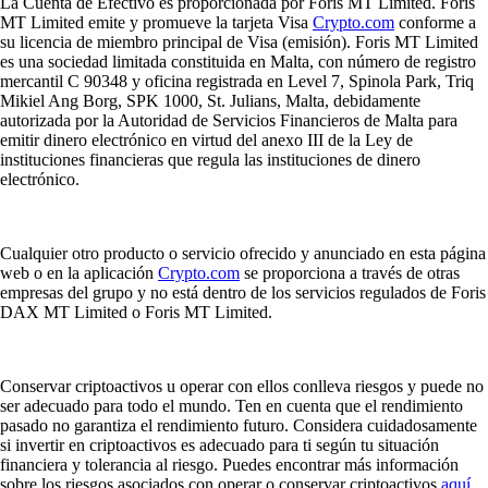
La Cuenta de Efectivo es proporcionada por Foris MT Limited. Foris
MT Limited emite y promueve la tarjeta Visa
Crypto.com
conforme a
su licencia de miembro principal de Visa (emisión). Foris MT Limited
es una sociedad limitada constituida en Malta, con número de registro
mercantil C 90348 y oficina registrada en Level 7, Spinola Park, Triq
Mikiel Ang Borg, SPK 1000, St. Julians, Malta, debidamente
autorizada por la Autoridad de Servicios Financieros de Malta para
emitir dinero electrónico en virtud del anexo III de la Ley de
instituciones financieras que regula las instituciones de dinero
electrónico.
Cualquier otro producto o servicio ofrecido y anunciado en esta página
web o en la aplicación
Crypto.com
se proporciona a través de otras
empresas del grupo y no está dentro de los servicios regulados de Foris
DAX MT Limited o Foris MT Limited.
Conservar criptoactivos u operar con ellos conlleva riesgos y puede no
ser adecuado para todo el mundo. Ten en cuenta que el rendimiento
pasado no garantiza el rendimiento futuro. Considera cuidadosamente
si invertir en criptoactivos es adecuado para ti según tu situación
financiera y tolerancia al riesgo. Puedes encontrar más información
sobre los riesgos asociados con operar o conservar criptoactivos
aquí
.