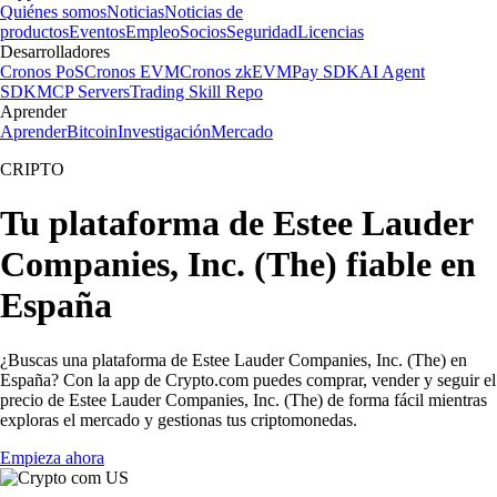
Quiénes somos
Noticias
Noticias de
productos
Eventos
Empleo
Socios
Seguridad
Licencias
Desarrolladores
Cronos PoS
Cronos EVM
Cronos zkEVM
Pay SDK
AI Agent
SDK
MCP Servers
Trading Skill Repo
Aprender
Aprender
Bitcoin
Investigación
Mercado
CRIPTO
Tu plataforma de Estee Lauder
Companies, Inc. (The) fiable en
España
¿Buscas una plataforma de Estee Lauder Companies, Inc. (The) en
España? Con la app de Crypto.com puedes comprar, vender y seguir el
precio de Estee Lauder Companies, Inc. (The) de forma fácil mientras
exploras el mercado y gestionas tus criptomonedas.
Empieza ahora