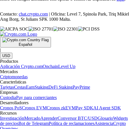
Contacto:
chat.crypto.com
| Oficina: Level 7, Spinola Park, Triq Mikiel
Ang Borg, St Julians SPK 1000 Malta.
Español
|
USD
Productos
Aplicación Crypto.com
Onchain
Level Up
Mercados
Criptomonedas
Características
Tarjetas
Cestas
Earn
Staking
DeFi Staking
Pay
Prime
Empresas
Custodia
Pay para comerciantes
Desarrolladores
Cronos PoS
Cronos EVM
Cronos zkEVM
Pay SDK
AI Agent SDK
Recursos
Investigación
Mercado
Aprender
Conversor BTC/USD
Glosario
Widgets
de precios
Bot de Telegram
Política de reclamaciones
Asistencia
Crypto
Overview