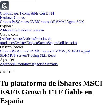
Cronos
Capa 1 compatible con EVM
Explorar Cronos
Cronos PoS
Cronos EVM
Cronos zkEVM
AI Agent SDK
Explorar
Afiliado
Instituciones
Custodia
Crypto.com
Quiénes somos
Noticias
Noticias de
productos
Eventos
Empleo
Socios
Seguridad
Licencias
Desarrolladores
Cronos PoS
Cronos EVM
Cronos zkEVM
Pay SDK
AI Agent
SDK
MCP Servers
Trading Skill Repo
Aprender
Aprender
Bitcoin
Investigación
Mercado
CRIPTO
Tu plataforma de iShares MSCI
EAFE Growth ETF fiable en
España