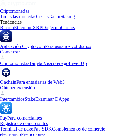
Criptomonedas
Todas las monedas
Cestas
Ganar
Staking
Tendencias
Bitcoin
Ethereum
XRP
Dogecoin
Cronos
Aplicación Crypto.com
Para usuarios cotidianos
Comenzar
Criptomonedas
Tarjeta Visa prepago
Level Up
Onchain
Para entusiastas de Web3
Obtener extensión
Intercambios
Stake
Examinar DApps
Pay
Para comerciantes
Registro de comerciantes
Terminal de pago
Pay SDK
Complementos de comercio
electrónico
Predicciones