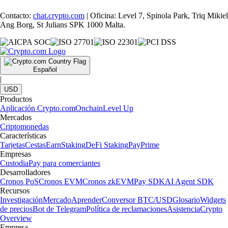
Contacto:
chat.crypto.com
| Oficina: Level 7, Spinola Park, Triq Mikiel
Ang Borg, St Julians SPK 1000 Malta.
Español
|
USD
Productos
Aplicación Crypto.com
Onchain
Level Up
Mercados
Criptomonedas
Características
Tarjetas
Cestas
Earn
Staking
DeFi Staking
Pay
Prime
Empresas
Custodia
Pay para comerciantes
Desarrolladores
Cronos PoS
Cronos EVM
Cronos zkEVM
Pay SDK
AI Agent SDK
Recursos
Investigación
Mercado
Aprender
Conversor BTC/USD
Glosario
Widgets
de precios
Bot de Telegram
Política de reclamaciones
Asistencia
Crypto
Overview
Empresa