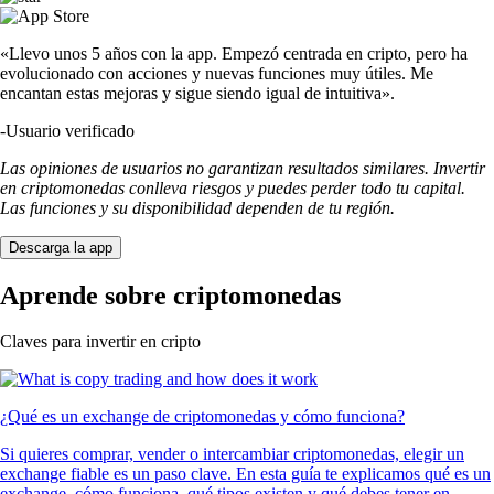
«Llevo unos 5 años con la app. Empezó centrada en cripto, pero ha
evolucionado con acciones y nuevas funciones muy útiles. Me
encantan estas mejoras y sigue siendo igual de intuitiva».
-
Usuario verificado
Las opiniones de usuarios no garantizan resultados similares. Invertir
en criptomonedas conlleva riesgos y puedes perder todo tu capital.
Las funciones y su disponibilidad dependen de tu región.
Descarga la app
Aprende sobre criptomonedas
Claves para invertir en cripto
¿Qué es un exchange de criptomonedas y cómo funciona?
Si quieres comprar, vender o intercambiar criptomonedas, elegir un
exchange fiable es un paso clave. En esta guía te explicamos qué es un
exchange, cómo funciona, qué tipos existen y qué debes tener en