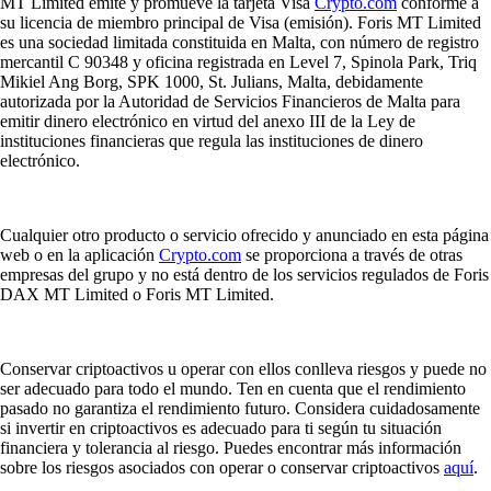
MT Limited emite y promueve la tarjeta Visa
Crypto.com
conforme a
su licencia de miembro principal de Visa (emisión). Foris MT Limited
es una sociedad limitada constituida en Malta, con número de registro
mercantil C 90348 y oficina registrada en Level 7, Spinola Park, Triq
Mikiel Ang Borg, SPK 1000, St. Julians, Malta, debidamente
autorizada por la Autoridad de Servicios Financieros de Malta para
emitir dinero electrónico en virtud del anexo III de la Ley de
instituciones financieras que regula las instituciones de dinero
electrónico.
Cualquier otro producto o servicio ofrecido y anunciado en esta página
web o en la aplicación
Crypto.com
se proporciona a través de otras
empresas del grupo y no está dentro de los servicios regulados de Foris
DAX MT Limited o Foris MT Limited.
Conservar criptoactivos u operar con ellos conlleva riesgos y puede no
ser adecuado para todo el mundo. Ten en cuenta que el rendimiento
pasado no garantiza el rendimiento futuro. Considera cuidadosamente
si invertir en criptoactivos es adecuado para ti según tu situación
financiera y tolerancia al riesgo. Puedes encontrar más información
sobre los riesgos asociados con operar o conservar criptoactivos
aquí
.