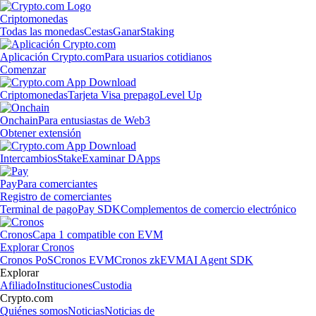
Criptomonedas
Todas las monedas
Cestas
Ganar
Staking
Aplicación Crypto.com
Para usuarios cotidianos
Comenzar
Criptomonedas
Tarjeta Visa prepago
Level Up
Onchain
Para entusiastas de Web3
Obtener extensión
Intercambios
Stake
Examinar DApps
Pay
Para comerciantes
Registro de comerciantes
Terminal de pago
Pay SDK
Complementos de comercio electrónico
Cronos
Capa 1 compatible con EVM
Explorar Cronos
Cronos PoS
Cronos EVM
Cronos zkEVM
AI Agent SDK
Explorar
Afiliado
Instituciones
Custodia
Crypto.com
Quiénes somos
Noticias
Noticias de