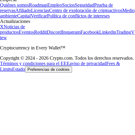
Quiénes somos
Roadmap
Empleo
Socios
Seguridad
Prueba de
reservas
Afiliado
Licencias
Centro de exploración de criptoactivos
Medio
ambiente
Capital
Verificar
Política de conflictos de intereses
Actualizaciones
X
Noticias de
productos
Eventos
Reddit
Discord
Instagram
Facebook
Linkedin
TradingV
iew
Cryptocurrency in Every Wallet™
Copyright © 2024 - 2026 Crypto.com. Todos los derechos reservados.
Términos y condiciones para el EEE
aviso de privacidad
Fees &
Limits
Estado
Preferencias de cookies