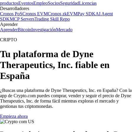
productos
Eventos
Empleo
Socios
Seguridad
Licencias
Desarrolladores
Cronos PoS
Cronos EVM
Cronos zkEVM
Pay SDK
AI Agent
SDK
MCP Servers
Trading Skill Repo
Aprender
Aprender
Bitcoin
Investigación
Mercado
CRIPTO
Tu plataforma de Dyne
Therapeutics, Inc. fiable en
España
¿Buscas una plataforma de Dyne Therapeutics, Inc. en España? Con la
app de Crypto.com puedes comprar, vender y seguir el precio de Dyne
Therapeutics, Inc. de forma fácil mientras exploras el mercado y
gestionas tus criptomonedas.
Empieza ahora