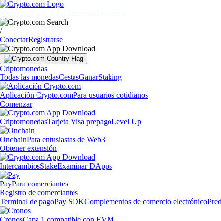
Mercados
Particulares
Empresas
Descubrir
/
Conectar
Registrarse
Criptomonedas
Todas las monedas
Cestas
Ganar
Staking
Aplicación Crypto.com
Para usuarios cotidianos
Comenzar
Criptomonedas
Tarjeta Visa prepago
Level Up
Onchain
Para entusiastas de Web3
Obtener extensión
Intercambios
Stake
Examinar DApps
Pay
Para comerciantes
Registro de comerciantes
Terminal de pago
Pay SDK
Complementos de comercio electrónico
Pred
Cronos
Capa 1 compatible con EVM