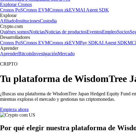
Explorar Cronos
Cronos PoS
Cronos EVM
Cronos zkEVM
AI Agent SDK
Explorar
Afiliado
Instituciones
Custodia
Crypto.com
Quiénes somos
Noticias
Noticias de productos
Eventos
Empleo
Socios
Se
Desarrolladores
Cronos PoS
Cronos EVM
Cronos zkEVM
Pay SDK
AI Agent SDK
MCP
Aprender
Aprender
Bitcoin
Investigación
Mercado
CRIPTO
Tu plataforma de WisdomTree J
¿Buscas una plataforma de WisdomTree Japan Hedged Equity Fund en 
mientras exploras el mercado y gestionas tus criptomonedas.
Empieza ahora
Por qué elegir nuestra plataforma de Wis