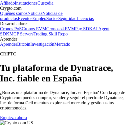
Afiliado
Instituciones
Custodia
Crypto.com
Quiénes somos
Noticias
Noticias de
productos
Eventos
Empleo
Socios
Seguridad
Licencias
Desarrolladores
Cronos PoS
Cronos EVM
Cronos zkEVM
Pay SDK
AI Agent
SDK
MCP Servers
Trading Skill Repo
Aprender
Aprender
Bitcoin
Investigación
Mercado
CRIPTO
Tu plataforma de Dynatrace,
Inc. fiable en España
¿Buscas una plataforma de Dynatrace, Inc. en España? Con la app de
Crypto.com puedes comprar, vender y seguir el precio de Dynatrace,
Inc. de forma fácil mientras exploras el mercado y gestionas tus
criptomonedas.
Empieza ahora