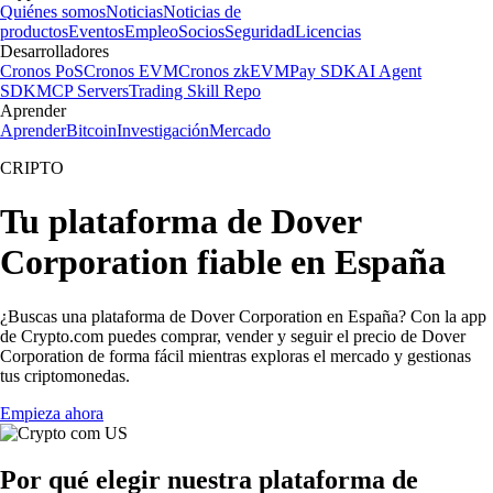
Quiénes somos
Noticias
Noticias de
productos
Eventos
Empleo
Socios
Seguridad
Licencias
Desarrolladores
Cronos PoS
Cronos EVM
Cronos zkEVM
Pay SDK
AI Agent
SDK
MCP Servers
Trading Skill Repo
Aprender
Aprender
Bitcoin
Investigación
Mercado
CRIPTO
Tu plataforma de Dover
Corporation fiable en España
¿Buscas una plataforma de Dover Corporation en España? Con la app
de Crypto.com puedes comprar, vender y seguir el precio de Dover
Corporation de forma fácil mientras exploras el mercado y gestionas
tus criptomonedas.
Empieza ahora
Por qué elegir nuestra plataforma de