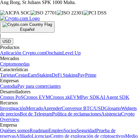
Ang Borg, St Julians SPK 1000 Malta.
Español
|
USD
Productos
Aplicación Crypto.com
Onchain
Level Up
Mercados
Criptomonedas
Características
Tarjetas
Cestas
Earn
Staking
DeFi Staking
Pay
Prime
Empresas
Custodia
Pay para comerciantes
Desarrolladores
Cronos PoS
Cronos EVM
Cronos zkEVM
Pay SDK
AI Agent SDK
Recursos
Investigación
Mercado
Aprender
Conversor BTC/USD
Glosario
Widgets
de precios
Bot de Telegram
Política de reclamaciones
Asistencia
Crypto
Overview
Empresa
Quiénes somos
Roadmap
Empleo
Socios
Seguridad
Prueba de
reservas
Afiliado
Licencias
Centro de exploración de criptoactivos
Medio