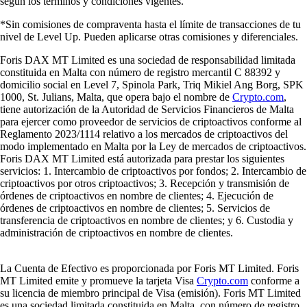
según los términos y condiciones vigentes.
*Sin comisiones de compraventa hasta el límite de transacciones de tu
nivel de Level Up. Pueden aplicarse otras comisiones y diferenciales.
Foris DAX MT Limited es una sociedad de responsabilidad limitada
constituida en Malta con número de registro mercantil C 88392 y
domicilio social en Level 7, Spinola Park, Triq Mikiel Ang Borg, SPK
1000, St. Julians, Malta, que opera bajo el nombre de
Crypto.com
,
tiene autorización de la Autoridad de Servicios Financieros de Malta
para ejercer como proveedor de servicios de criptoactivos conforme al
Reglamento 2023/1114 relativo a los mercados de criptoactivos del
modo implementado en Malta por la Ley de mercados de criptoactivos.
Foris DAX MT Limited está autorizada para prestar los siguientes
servicios: 1. Intercambio de criptoactivos por fondos; 2. Intercambio de
criptoactivos por otros criptoactivos; 3. Recepción y transmisión de
órdenes de criptoactivos en nombre de clientes; 4. Ejecución de
órdenes de criptoactivos en nombre de clientes; 5. Servicios de
transferencia de criptoactivos en nombre de clientes; y 6. Custodia y
administración de criptoactivos en nombre de clientes.
La Cuenta de Efectivo es proporcionada por Foris MT Limited. Foris
MT Limited emite y promueve la tarjeta Visa
Crypto.com
conforme a
su licencia de miembro principal de Visa (emisión). Foris MT Limited
es una sociedad limitada constituida en Malta, con número de registro