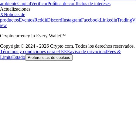
ambiente
Capital
Verificar
Política de conflictos de intereses
Actualizaciones
X
Noticias de
productos
Eventos
Reddit
Discord
Instagram
Facebook
Linkedin
TradingV
iew
Cryptocurrency in Every Wallet™
Copyright © 2024 - 2026 Crypto.com. Todos los derechos reservados.
Términos y condiciones para el EEE
aviso de privacidad
Fees &
Limits
Estado
Preferencias de cookies