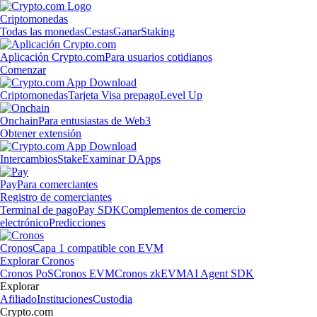
Criptomonedas
Todas las monedas
Cestas
Ganar
Staking
Aplicación Crypto.com
Para usuarios cotidianos
Comenzar
Criptomonedas
Tarjeta Visa prepago
Level Up
Onchain
Para entusiastas de Web3
Obtener extensión
Intercambios
Stake
Examinar DApps
Pay
Para comerciantes
Registro de comerciantes
Terminal de pago
Pay SDK
Complementos de comercio
electrónico
Predicciones
Cronos
Capa 1 compatible con EVM
Explorar Cronos
Cronos PoS
Cronos EVM
Cronos zkEVM
AI Agent SDK
Explorar
Afiliado
Instituciones
Custodia
Crypto.com