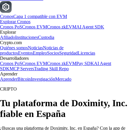
Cronos
Capa 1 compatible con EVM
Explorar Cronos
Cronos PoS
Cronos EVM
Cronos zkEVM
AI Agent SDK
Explorar
Afiliado
Instituciones
Custodia
Crypto.com
Quiénes somos
Noticias
Noticias de
productos
Eventos
Empleo
Socios
Seguridad
Licencias
Desarrolladores
Cronos PoS
Cronos EVM
Cronos zkEVM
Pay SDK
AI Agent
SDK
MCP Servers
Trading Skill Repo
Aprender
Aprender
Bitcoin
Investigación
Mercado
CRIPTO
Tu plataforma de Doximity, Inc.
fiable en España
¿Buscas una plataforma de Doximity, Inc. en España? Con la app de