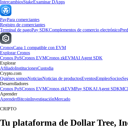
Intercambios
Stake
Examinar DApps
Pay
Para comerciantes
Registro de comerciantes
Terminal de pago
Pay SDK
Complementos de comercio electrónico
Pred
Cronos
Capa 1 compatible con EVM
Explorar Cronos
Cronos PoS
Cronos EVM
Cronos zkEVM
AI Agent SDK
Explorar
Afiliado
Instituciones
Custodia
Crypto.com
Quiénes somos
Noticias
Noticias de productos
Eventos
Empleo
Socios
Se
Desarrolladores
Cronos PoS
Cronos EVM
Cronos zkEVM
Pay SDK
AI Agent SDK
MCP
Aprender
Aprender
Bitcoin
Investigación
Mercado
CRIPTO
Tu plataforma de Dollar Tree, In