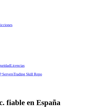
icciones
guridad
Licencias
 Servers
Trading Skill Repo
c. fiable en España