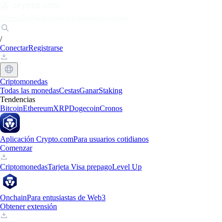
Mercados
Particulares
Empresas
Descubrir
/
Conectar
Registrarse
Criptomonedas
Todas las monedas
Cestas
Ganar
Staking
Tendencias
Bitcoin
Ethereum
XRP
Dogecoin
Cronos
Aplicación Crypto.com
Para usuarios cotidianos
Comenzar
Criptomonedas
Tarjeta Visa prepago
Level Up
Onchain
Para entusiastas de Web3
Obtener extensión