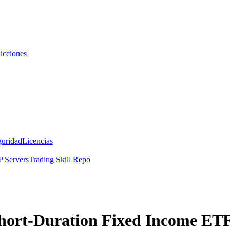
icciones
guridad
Licencias
 Servers
Trading Skill Repo
hort-Duration Fixed Income ETF