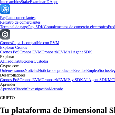
Intercambios
Stake
Examinar DApps
Pay
Para comerciantes
Registro de comerciantes
Terminal de pago
Pay SDK
Complementos de comercio electrónico
Pred
Cronos
Capa 1 compatible con EVM
Explorar Cronos
Cronos PoS
Cronos EVM
Cronos zkEVM
AI Agent SDK
Explorar
Afiliado
Instituciones
Custodia
Crypto.com
Quiénes somos
Noticias
Noticias de productos
Eventos
Empleo
Socios
Se
Desarrolladores
Cronos PoS
Cronos EVM
Cronos zkEVM
Pay SDK
AI Agent SDK
MCP
Aprender
Aprender
Bitcoin
Investigación
Mercado
CRIPTO
Tu plataforma de Dimensional S