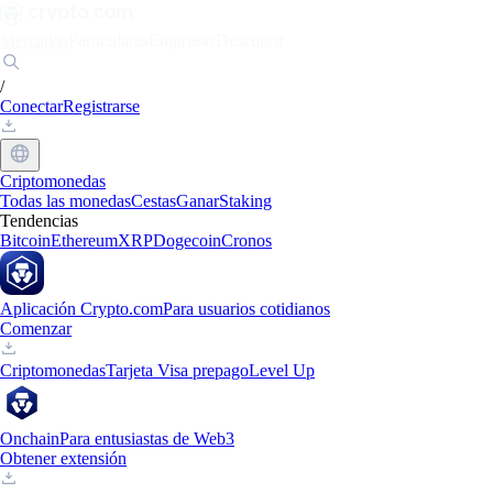
Mercados
Particulares
Empresas
Descubrir
/
Conectar
Registrarse
Criptomonedas
Todas las monedas
Cestas
Ganar
Staking
Tendencias
Bitcoin
Ethereum
XRP
Dogecoin
Cronos
Aplicación Crypto.com
Para usuarios cotidianos
Comenzar
Criptomonedas
Tarjeta Visa prepago
Level Up
Onchain
Para entusiastas de Web3
Obtener extensión