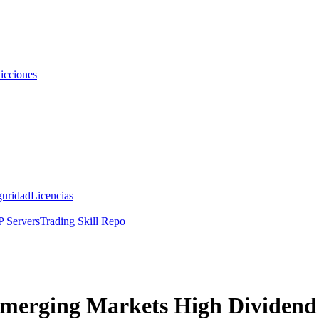
icciones
guridad
Licencias
 Servers
Trading Skill Repo
merging Markets High Dividend 