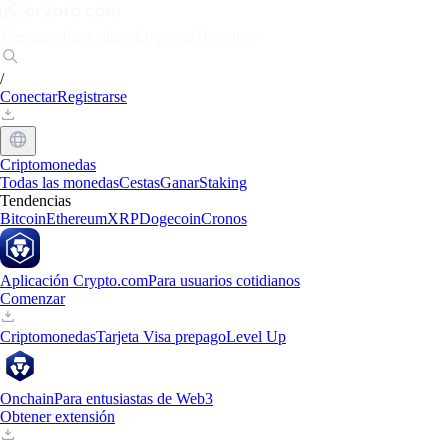
Mercados
Particulares
Empresas
Descubrir
/
Conectar
Registrarse
Criptomonedas
Todas las monedas
Cestas
Ganar
Staking
Tendencias
Bitcoin
Ethereum
XRP
Dogecoin
Cronos
Aplicación Crypto.com
Para usuarios cotidianos
Comenzar
Criptomonedas
Tarjeta Visa prepago
Level Up
Onchain
Para entusiastas de Web3
Obtener extensión