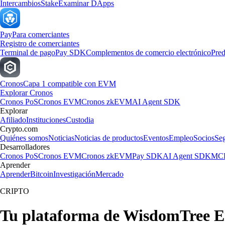
Intercambios
Stake
Examinar DApps
Pay
Para comerciantes
Registro de comerciantes
Terminal de pago
Pay SDK
Complementos de comercio electrónico
Pred
Cronos
Capa 1 compatible con EVM
Explorar Cronos
Cronos PoS
Cronos EVM
Cronos zkEVM
AI Agent SDK
Explorar
Afiliado
Instituciones
Custodia
Crypto.com
Quiénes somos
Noticias
Noticias de productos
Eventos
Empleo
Socios
Se
Desarrolladores
Cronos PoS
Cronos EVM
Cronos zkEVM
Pay SDK
AI Agent SDK
MCP
Aprender
Aprender
Bitcoin
Investigación
Mercado
CRIPTO
Tu plataforma de WisdomTree E