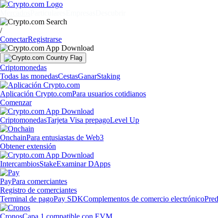
Mercados
Particulares
Empresas
Descubrir
/
Conectar
Registrarse
Criptomonedas
Todas las monedas
Cestas
Ganar
Staking
Aplicación Crypto.com
Para usuarios cotidianos
Comenzar
Criptomonedas
Tarjeta Visa prepago
Level Up
Onchain
Para entusiastas de Web3
Obtener extensión
Intercambios
Stake
Examinar DApps
Pay
Para comerciantes
Registro de comerciantes
Terminal de pago
Pay SDK
Complementos de comercio electrónico
Pred
Cronos
Capa 1 compatible con EVM