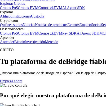
Explorar Cronos
Cronos PoS
Cronos EVM
Cronos zkEVM
AI Agent SDK
Explorar
Afiliado
Instituciones
Custodia
Crypto.com
Quiénes somos
Noticias
Noticias de productos
Eventos
Empleo
Socios
Se
Desarrolladores
Cronos PoS
Cronos EVM
Cronos zkEVM
Pay SDK
AI Agent SDK
MCP
Aprender
Aprender
Bitcoin
Investigación
Mercado
CRIPTO
Tu plataforma de deBridge fiabl
¿Buscas una plataforma de deBridge en España? Con la app de Crypto.c
Empieza ahora
Por qué elegir nuestra plataforma de deBri