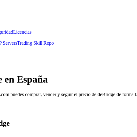
guridad
Licencias
 Servers
Trading Skill Repo
e en España
om puedes comprar, vender y seguir el precio de deBridge de forma fác
dge