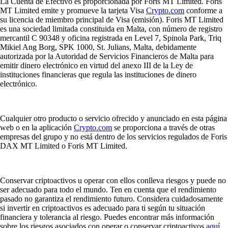
La Cuenta de Efectivo es proporcionada por Foris MT Limited. Foris
MT Limited emite y promueve la tarjeta Visa
Crypto.com
conforme a
su licencia de miembro principal de Visa (emisión). Foris MT Limited
es una sociedad limitada constituida en Malta, con número de registro
mercantil C 90348 y oficina registrada en Level 7, Spinola Park, Triq
Mikiel Ang Borg, SPK 1000, St. Julians, Malta, debidamente
autorizada por la Autoridad de Servicios Financieros de Malta para
emitir dinero electrónico en virtud del anexo III de la Ley de
instituciones financieras que regula las instituciones de dinero
electrónico.
Cualquier otro producto o servicio ofrecido y anunciado en esta página
web o en la aplicación
Crypto.com
se proporciona a través de otras
empresas del grupo y no está dentro de los servicios regulados de Foris
DAX MT Limited o Foris MT Limited.
Conservar criptoactivos u operar con ellos conlleva riesgos y puede no
ser adecuado para todo el mundo. Ten en cuenta que el rendimiento
pasado no garantiza el rendimiento futuro. Considera cuidadosamente
si invertir en criptoactivos es adecuado para ti según tu situación
financiera y tolerancia al riesgo. Puedes encontrar más información
sobre los riesgos asociados con operar o conservar criptoactivos
aquí
.