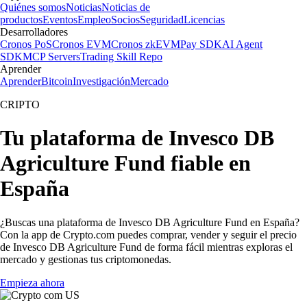
Quiénes somos
Noticias
Noticias de
productos
Eventos
Empleo
Socios
Seguridad
Licencias
Desarrolladores
Cronos PoS
Cronos EVM
Cronos zkEVM
Pay SDK
AI Agent
SDK
MCP Servers
Trading Skill Repo
Aprender
Aprender
Bitcoin
Investigación
Mercado
CRIPTO
Tu plataforma de Invesco DB
Agriculture Fund fiable en
España
¿Buscas una plataforma de Invesco DB Agriculture Fund en España?
Con la app de Crypto.com puedes comprar, vender y seguir el precio
de Invesco DB Agriculture Fund de forma fácil mientras exploras el
mercado y gestionas tus criptomonedas.
Empieza ahora