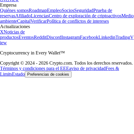
Empresa
Quiénes somos
Roadmap
Empleo
Socios
Seguridad
Prueba de
reservas
Afiliado
Licencias
Centro de exploración de criptoactivos
Medio
ambiente
Capital
Verificar
Política de conflictos de intereses
Actualizaciones
X
Noticias de
productos
Eventos
Reddit
Discord
Instagram
Facebook
Linkedin
TradingV
iew
Cryptocurrency in Every Wallet™
Copyright © 2024 - 2026 Crypto.com. Todos los derechos reservados.
Términos y condiciones para el EEE
aviso de privacidad
Fees &
Limits
Estado
Preferencias de cookies