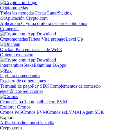
Criptomonedas
Todas las monedas
Cestas
Ganar
Staking
Aplicación Crypto.com
Para usuarios cotidianos
Comenzar
Criptomonedas
Tarjeta Visa prepago
Level Up
Onchain
Para entusiastas de Web3
Obtener extensión
Intercambios
Stake
Examinar DApps
Pay
Para comerciantes
Registro de comerciantes
Terminal de pago
Pay SDK
Complementos de comercio
electrónico
Predicciones
Cronos
Capa 1 compatible con EVM
Explorar Cronos
Cronos PoS
Cronos EVM
Cronos zkEVM
AI Agent SDK
Explorar
Afiliado
Instituciones
Custodia
Crypto.com