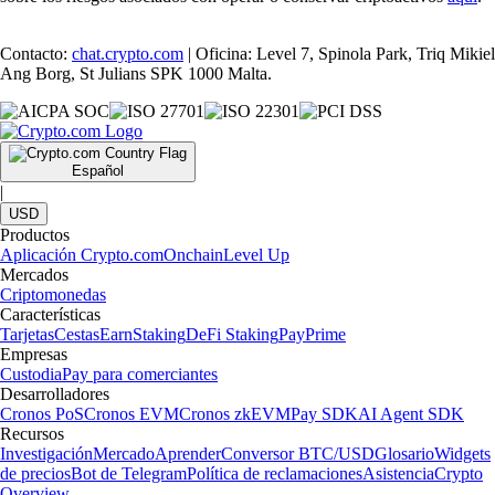
Contacto:
chat.crypto.com
| Oficina: Level 7, Spinola Park, Triq Mikiel
Ang Borg, St Julians SPK 1000 Malta.
Español
|
USD
Productos
Aplicación Crypto.com
Onchain
Level Up
Mercados
Criptomonedas
Características
Tarjetas
Cestas
Earn
Staking
DeFi Staking
Pay
Prime
Empresas
Custodia
Pay para comerciantes
Desarrolladores
Cronos PoS
Cronos EVM
Cronos zkEVM
Pay SDK
AI Agent SDK
Recursos
Investigación
Mercado
Aprender
Conversor BTC/USD
Glosario
Widgets
de precios
Bot de Telegram
Política de reclamaciones
Asistencia
Crypto
Overview