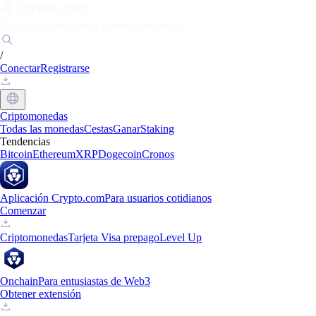
Mercados
Particulares
Empresas
Descubrir
/
Conectar
Registrarse
Criptomonedas
Todas las monedas
Cestas
Ganar
Staking
Tendencias
Bitcoin
Ethereum
XRP
Dogecoin
Cronos
Aplicación Crypto.com
Para usuarios cotidianos
Comenzar
Criptomonedas
Tarjeta Visa prepago
Level Up
Onchain
Para entusiastas de Web3
Obtener extensión