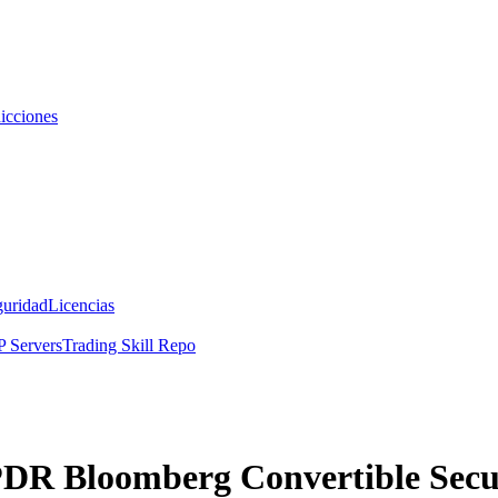
icciones
guridad
Licencias
 Servers
Trading Skill Repo
PDR Bloomberg Convertible Secur