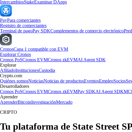
Intercambios
Stake
Examinar DApps
Pay
Para comerciantes
Registro de comerciantes
Terminal de pago
Pay SDK
Complementos de comercio electrónico
Pred
Cronos
Capa 1 compatible con EVM
Explorar Cronos
Cronos PoS
Cronos EVM
Cronos zkEVM
AI Agent SDK
Explorar
Afiliado
Instituciones
Custodia
Crypto.com
Quiénes somos
Noticias
Noticias de productos
Eventos
Empleo
Socios
Se
Desarrolladores
Cronos PoS
Cronos EVM
Cronos zkEVM
Pay SDK
AI Agent SDK
MCP
Aprender
Aprender
Bitcoin
Investigación
Mercado
CRIPTO
Tu plataforma de State Street S